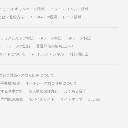
ニュース-キャンペーン情報
ニュース-イベント情報
P投票とは？登録方法
AutoRace.JP投票
レース情報
プレミアムカップ特設
GIレース特設
GIIレース特設
オートレースの記録
普通開催の勝ち上がり
サイトについて
YouTubeチャンネル
1日2回出走
の安全対策への取り組みについて
手養成所HP
オートレースロゴ使用について
対する基本方針
個人情報保護方針
よくある質問
専門紙連絡先
モバイルサイト
サイトマップ
English