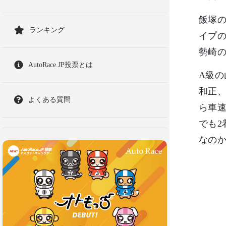
飯塚
ランキング
イプ
勢崎
AutoRace.JP投票とは
A級
和正、
よくある質問
ら車速
でも
なの