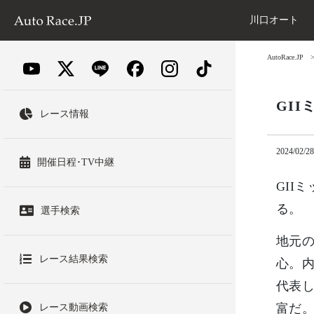
川口オート
AutoRace.JP
GI
レース情報
2024/02/28
開催日程･TV中継
GII
る。
選手検索
地元の
レース結果検索
心。
代表
富だ
レース動画検索