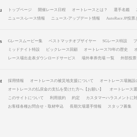
u
トップページ
開催レース日程
オートレースとは？
選手名鑑
ニュース-レース情報
ニュース-アップデート情報
AutoRace.J
s
Gレースムービー集
ベストマッチオブザイヤー
SGレース特設
ミッドナイト特設
ビックレース回顧
オートレース70年の歴史
レース場出走表ダウンロードサービス
場外車券売場 一覧
外部投票
t
採用情報
オートレースの被災地支援について
オートレース場施設
オートレースの払戻金の支払を受けた方へ【お願い】
オートレース選
このサイトについて
利用規約
約定
カスタマーハラスメントに
お客様各種お問合せ・取材申込
長期欠場選手情報
スタッフ募集