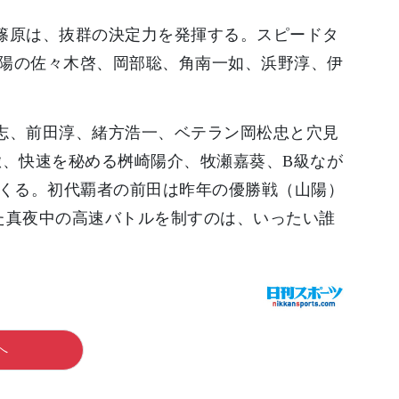
篠原は、抜群の決定力を発揮する。スピードタ
陽の佐々木啓、岡部聡、角南一如、浜野淳、伊
志、前田淳、緒方浩一、ベテラン岡松忠と穴見
徹、快速を秘める桝崎陽介、牧瀬嘉葵、B級なが
てくる。初代覇者の前田は昨年の優勝戦（山陽）
た真夜中の高速バトルを制すのは、いったい誰
へ