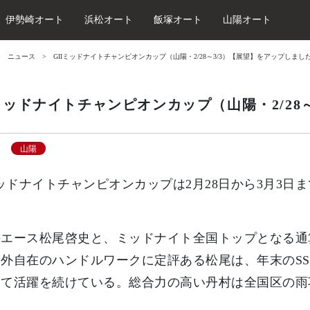
伊勢崎オート
浜松オート
飯塚オート
山陽オート
ニュース
GIIミッドナイトチャンピオンカップ（山陽・2/28～3/3）【展望】をアップしまし
Iミッドナイトチャンピオンカップ（山陽・2/28
山陽
ミッドナイトチャンピオンカップは2月28日から3月3
エース松尾啓史と、ミッドナイト全国トップとなる通
内外自在のハンドルワークに定評ある松尾は、年末のS
して活躍を続けている。総合力の高い丹村は全国区の雨
。