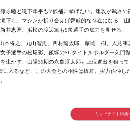
の篠原睦と滝下隼平もV候補に挙げたい。速攻が武器の
の滝下も、マシンが折り合えば脅威的な存在になる。山
の新井恵匠、浜松の渡辺篤もS級選手の底力を見せる。
の山本将之、丸山智史、西村龍太郎、藤岡一樹、人見剛
女子選手の松尾彩、飯塚のSGタイトルホルダー久門
を生かす、山陽35期の永島潤太郎も上位進出を狙っ
2着に入るなど、この大会との相性は抜群。実力伯仲し
か。
ミッドナイト特集