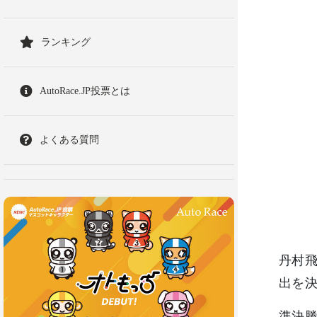
ランキング
AutoRace.JP投票とは
よくある質問
丹村飛
出を
準決勝