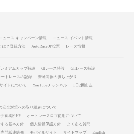
ニュース-キャンペーン情報
ニュース-イベント情報
P投票とは？登録方法
AutoRace.JP投票
レース情報
プレミアムカップ特設
GIレース特設
GIIレース特設
オートレースの記録
普通開催の勝ち上がり
サイトについて
YouTubeチャンネル
1日2回出走
の安全対策への取り組みについて
手養成所HP
オートレースロゴ使用について
対する基本方針
個人情報保護方針
よくある質問
専門紙連絡先
モバイルサイト
サイトマップ
English