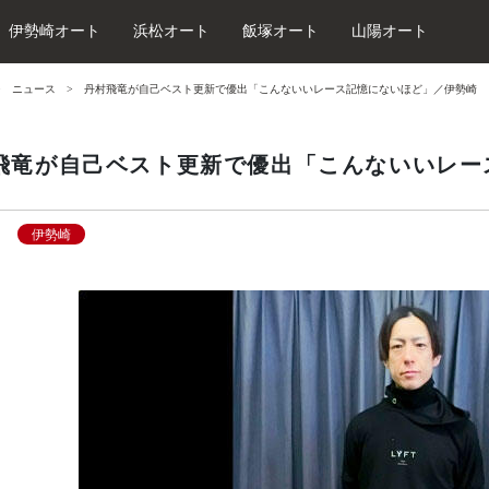
伊勢崎オート
浜松オート
飯塚オート
山陽オート
ニュース
丹村飛竜が自己ベスト更新で優出「こんないいレース記憶にないほど」／伊勢崎
飛竜が自己ベスト更新で優出「こんないいレー
伊勢崎