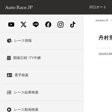
川口オート
AutoRace.JP
丹村
レース情報
2024/01/09
開催日程･TV中継
選手検索
レース結果検索
レース動画検索