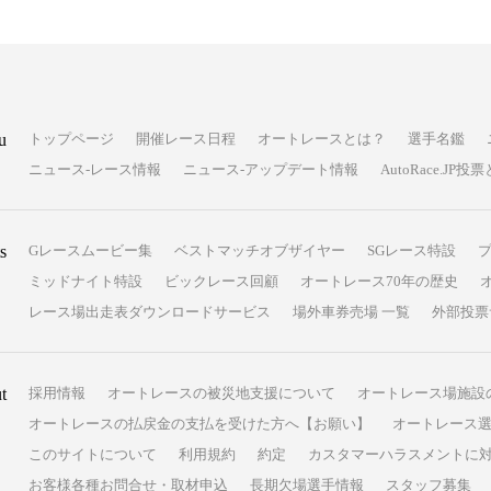
u
トップページ
開催レース日程
オートレースとは？
選手名鑑
ニュース-レース情報
ニュース-アップデート情報
AutoRace.J
s
Gレースムービー集
ベストマッチオブザイヤー
SGレース特設
ミッドナイト特設
ビックレース回顧
オートレース70年の歴史
レース場出走表ダウンロードサービス
場外車券売場 一覧
外部投票
t
採用情報
オートレースの被災地支援について
オートレース場施設
オートレースの払戻金の支払を受けた方へ【お願い】
オートレース選
このサイトについて
利用規約
約定
カスタマーハラスメントに
お客様各種お問合せ・取材申込
長期欠場選手情報
スタッフ募集