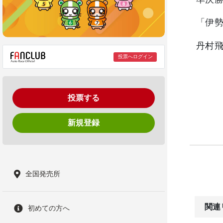
「伊
丹村飛
投票へログイン
投票する
新規登録
全国発売所
関連
初めての方へ