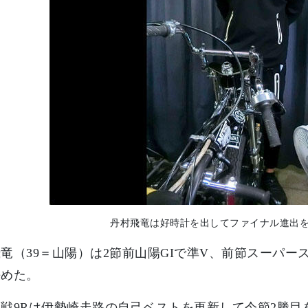
丹村飛竜は好時計を出してファイナル進出
竜（39＝山陽）は2節前山陽GIで準V、前節スーパー
決めた。
戦9Rは伊勢崎走路の自己ベストを更新して今節2勝目