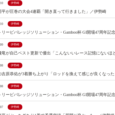
/10
伊勢崎
周平が圧巻の大会4連覇「開き直って行きました」／伊勢崎
/10
伊勢崎
トリービバレッジソリューション・Gamboo杯 GI開場47周年
/09
伊勢崎
飛竜が自己ベスト更新で優出「こんないいレース記憶にないほ
/08
伊勢崎
の吉原恭佑が3着勝ち上がり「ロッドを換えて感じが良くなった
/08
伊勢崎
トリービバレッジソリューション・Gamboo杯 GI開場47周年
/07
伊勢崎