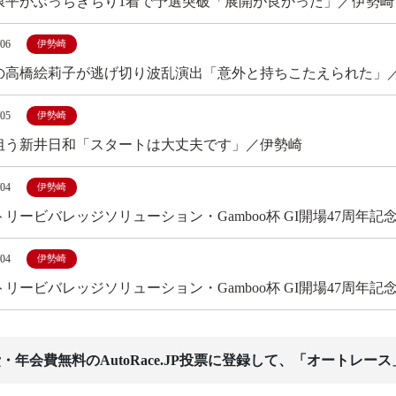
康平がぶっちぎちり1着で予選突破「展開が良かった」／伊勢崎
/06
伊勢崎
の高橋絵莉子が逃げ切り波乱演出「意外と持ちこたえられた」
/05
伊勢崎
狙う新井日和「スタートは大丈夫です」／伊勢崎
/04
伊勢崎
リービバレッジソリューション・Gamboo杯 GI開場47周年記
/04
伊勢崎
トリービバレッジソリューション・Gamboo杯 GI開場47周
・年会費無料のAutoRace.JP投票に登録して、「オートレー