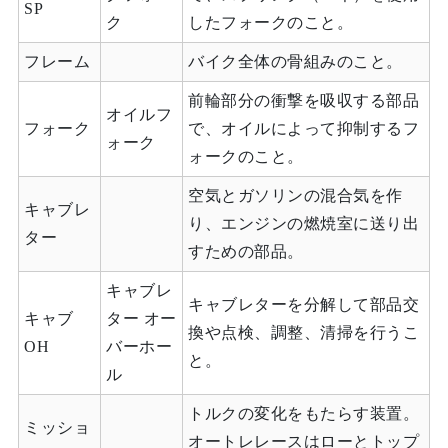
SP
ク
したフォークのこと。
フレーム
バイク全体の骨組みのこと。
前輪部分の衝撃を吸収する部品
オイルフ
フォーク
で、オイルによって抑制するフ
ォーク
ォークのこと。
空気とガソリンの混合気を作
キャブレ
り、エンジンの燃焼室に送り出
ター
すための部品。
キャブレ
キャブレターを分解して部品交
キャブ
ター オー
換や点検、調整、清掃を行うこ
OH
バーホー
と。
ル
トルクの変化をもたらす装置。
ミッショ
オートレレースはローとトップ