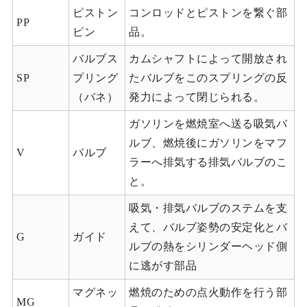
ピストン
コンロッドとピストンを繋ぐ部
PP
ピン
品。
バルブス
カムシャフトによって開放され
SP
プリング
たバルブをこのスプリングの反
（バネ）
発力によって閉じられる。
ガソリンを燃焼室へ送る吸気バ
ルブ、燃焼後にガソリンをマフ
V
バルブ
ラーへ排気する排気バルブのこ
と。
吸気・排気バルブのステムを支
えて、バルブ姿勢の安定化とバ
G
ガイド
ルブの熱をシリンダーヘッド側
に逃がす部品
マグネッ
燃焼のための点火動作を行う部
MG