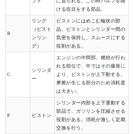
フト
に送られる。この時バルブを開
ける役目をする部品。
リング
ピストンにはめこむ輪状の部
（ピスト
品。ピストンとシリンダー間の
R
ンリン
気密を保持し、スムーズにする
グ）
役割がある。
エンジンの中間部。燃焼が行わ
れる部位で、中ではその爆発に
シリンダ
C
より、ピストンが上下動する。
ー
摩擦が生じる部分のため消耗度
は大きい。
シリンダー内部を上下運動する
部品で、ガソリンを圧縮させる
P
ピストン
役割がある。消耗が激しく定期
交換を行う。