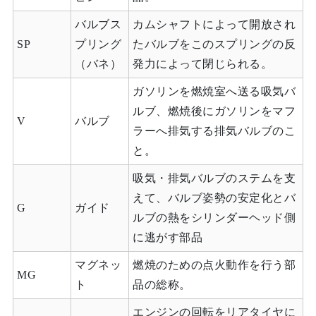
バルブス
カムシャフトによって開放され
SP
プリング
たバルブをこのスプリングの反
（バネ）
発力によって閉じられる。
ガソリンを燃焼室へ送る吸気バ
ルブ、燃焼後にガソリンをマフ
V
バルブ
ラーへ排気する排気バルブのこ
と。
吸気・排気バルブのステムを支
えて、バルブ姿勢の安定化とバ
G
ガイド
ルブの熱をシリンダーヘッド側
に逃がす部品
マグネッ
燃焼のための点火動作を行う部
MG
ト
品の総称。
エンジンの回転をリアタイヤに