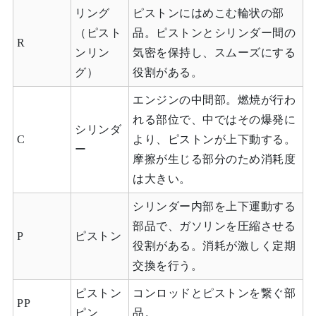
リング
ピストンにはめこむ輪状の部
（ピスト
品。ピストンとシリンダー間の
R
ンリン
気密を保持し、スムーズにする
グ）
役割がある。
エンジンの中間部。燃焼が行わ
れる部位で、中ではその爆発に
シリンダ
C
より、ピストンが上下動する。
ー
摩擦が生じる部分のため消耗度
は大きい。
シリンダー内部を上下運動する
部品で、ガソリンを圧縮させる
P
ピストン
役割がある。消耗が激しく定期
交換を行う。
ピストン
コンロッドとピストンを繋ぐ部
PP
ピン
品。