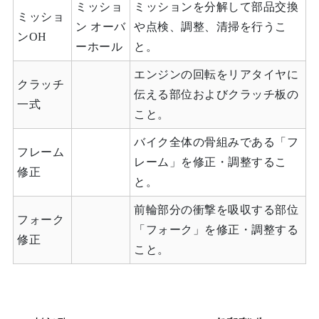
ミッショ
ミッションを分解して部品交換
ミッショ
ン オーバ
や点検、調整、清掃を行うこ
ンOH
ーホール
と。
エンジンの回転をリアタイヤに
クラッチ
伝える部位およびクラッチ板の
一式
こと。
バイク全体の骨組みである「フ
フレーム
レーム」を修正・調整するこ
修正
と。
前輪部分の衝撃を吸収する部位
フォーク
「フォーク」を修正・調整する
修正
こと。