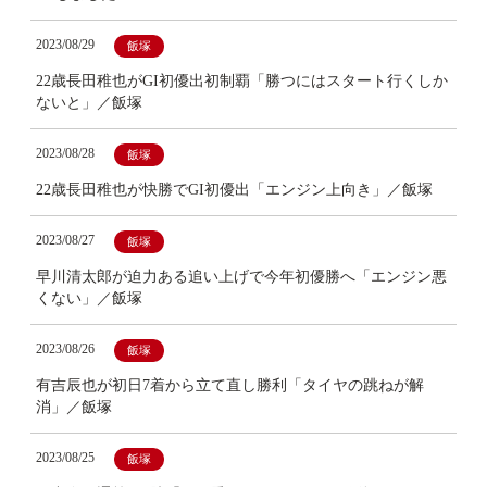
2023/08/29
飯塚
22歳長田稚也がGI初優出初制覇「勝つにはスタート行くしか
ないと」／飯塚
2023/08/28
飯塚
22歳長田稚也が快勝でGI初優出「エンジン上向き」／飯塚
2023/08/27
飯塚
早川清太郎が迫力ある追い上げで今年初優勝へ「エンジン悪
くない」／飯塚
2023/08/26
飯塚
有吉辰也が初日7着から立て直し勝利「タイヤの跳ねが解
消」／飯塚
2023/08/25
飯塚