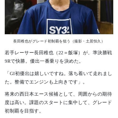
長田稚也がグレード初制覇を狙う（撮影・土居恒久）
若手レーサー長田稚也（22＝飯塚）が、準決勝戦
9Rで快勝。優出一番乗りを決めた。
「GI初優出は嬉しいですね。落ち着いて走れまし
た。整備でエンジンも上向きです」。
将来の西日本エース候補として、周囲からの期待
度は高い。課題のスタートに集中して、グレード
初制覇を目指す。