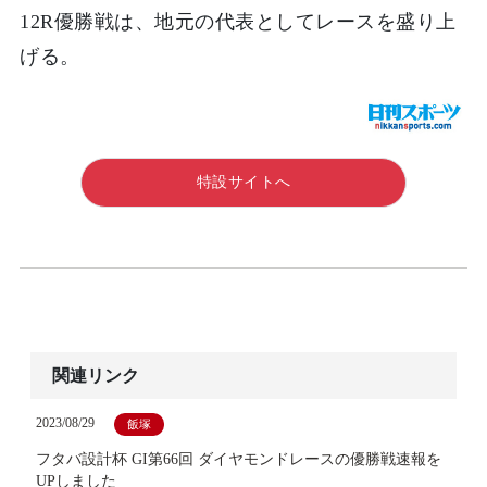
12R優勝戦は、地元の代表としてレースを盛り上
げる。
特設サイトへ
関連リンク
2023/08/29
飯塚
フタバ設計杯 GI第66回 ダイヤモンドレースの優勝戦速報を
UPしました