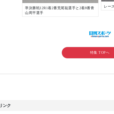
レー
準決勝戦12R1着2番荒尾聡選手と2着8番青
山周平選手
特集 TOPへ
リンク