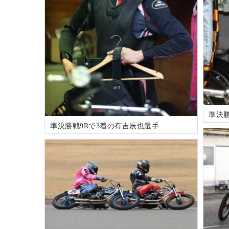
準決勝
準決勝戦9Rで3着の有吉辰也選手