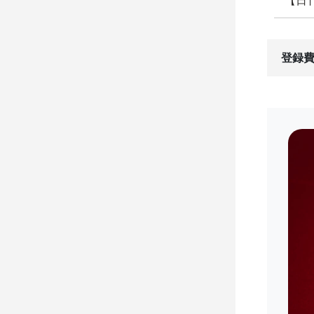
【日
登録費