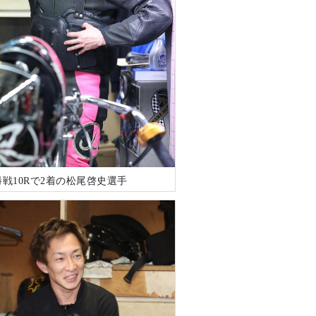
戦10Rで2着の松尾啓史選手