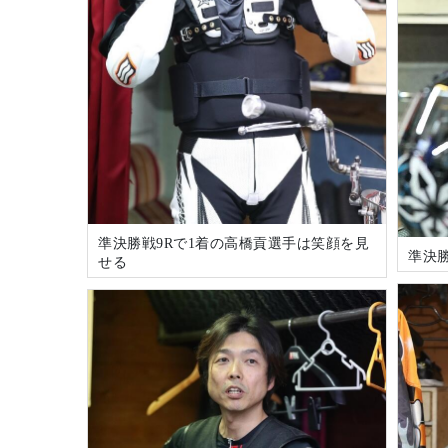
準決勝戦9Rで1着の高橋貢選手は笑顔を見
準決勝
せる