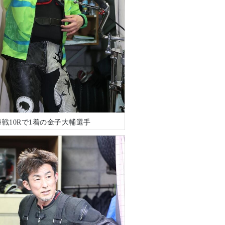
戦10Rで1着の金子大輔選手