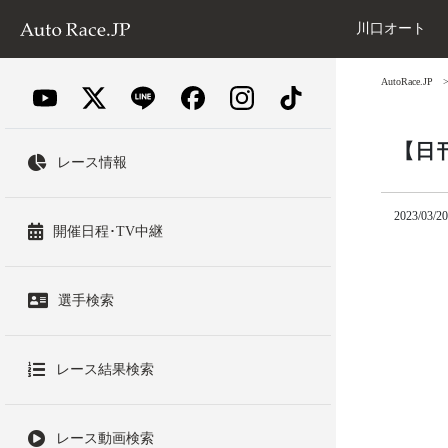
川口オート
AutoRace.JP
【日
レース情報
2023/03/20
開催日程･TV中継
選手検索
レース結果検索
レース動画検索