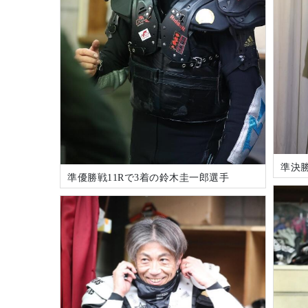
準決勝
準優勝戦11Rで3着の鈴木圭一郎選手