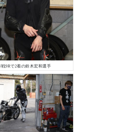
戦9Rで2着の鈴木宏和選手