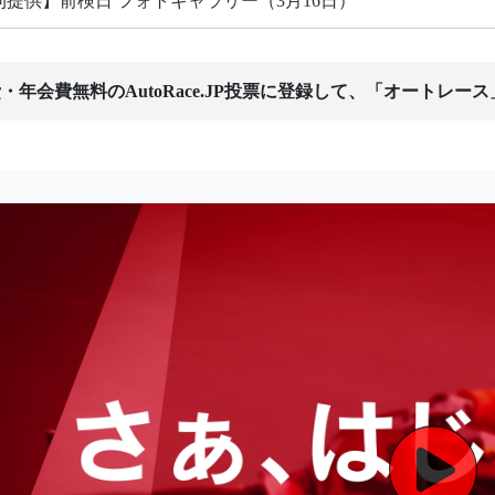
刊提供】前検日 フォトギャラリー（3月16日）
・年会費無料のAutoRace.JP投票に登録して、「オートレー