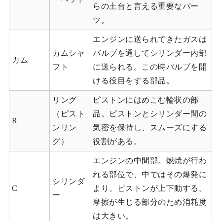
らの土台と言える重要なパー
ツ。
エンジンに送られてきたガスは
カムシャ
バルブを通してシリンダー内部
カム
フト
に送られる。この時バルブを開
ける役目をする部品。
リング
ピストンにはめこむ輪状の部
（ピスト
品。ピストンとシリンダー間の
R
ンリン
気密を保持し、スムーズにする
グ）
役割がある。
エンジンの中間部。燃焼が行わ
れる部位で、中ではその爆発に
シリンダ
C
より、ピストンが上下動する。
ー
摩擦が生じる部分のため消耗度
は大きい。