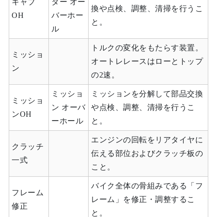
キャブ
ター オー
換や点検、調整、清掃を行うこ
OH
バーホー
と。
ル
トルクの変化をもたらす装置。
ミッショ
オートレレースはローとトップ
ン
の2速。
ミッショ
ミッションを分解して部品交換
ミッショ
ン オーバ
や点検、調整、清掃を行うこ
ンOH
ーホール
と。
エンジンの回転をリアタイヤに
クラッチ
伝える部位およびクラッチ板の
一式
こと。
バイク全体の骨組みである「フ
フレーム
レーム」を修正・調整するこ
修正
と。