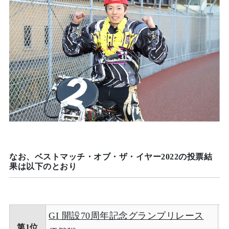
なお、ベストマッチ・オブ・ザ・イヤー2022の投票結
果は以下のとおり
GI 開設70周年記念グランプリレース
第1位