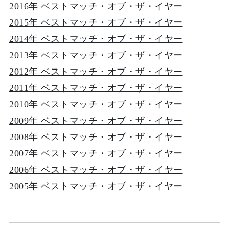
2016年 ベストマッチ・オブ・ザ・イヤー
2015年 ベストマッチ・オブ・ザ・イヤー
2014年 ベストマッチ・オブ・ザ・イヤー
2013年 ベストマッチ・オブ・ザ・イヤー
2012年 ベストマッチ・オブ・ザ・イヤー
2011年 ベストマッチ・オブ・ザ・イヤー
2010年 ベストマッチ・オブ・ザ・イヤー
2009年 ベストマッチ・オブ・ザ・イヤー
2008年 ベストマッチ・オブ・ザ・イヤー
2007年 ベストマッチ・オブ・ザ・イヤー
2006年 ベストマッチ・オブ・ザ・イヤー
2005年 ベストマッチ・オブ・ザ・イヤー