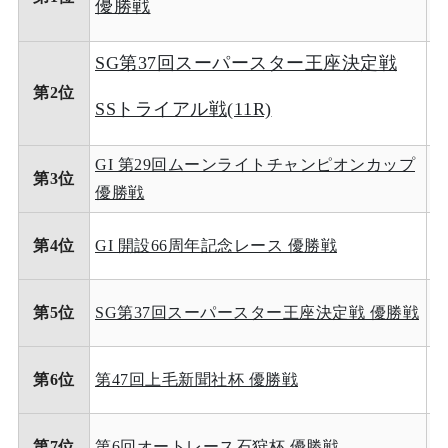
優勝戦
SG第37回スーパースター王座決定戦
第2位
SSトライアル戦(11R)
GI 第29回ムーンライトチャンピオンカップ
第3位
優勝戦
第4位
GI 開設66周年記念レース 優勝戦
第5位
SG第37回スーパースター王座決定戦 優勝戦
第6位
第47回上毛新聞社杯 優勝戦
第7位
第6回オートレース石狩杯 優勝戦