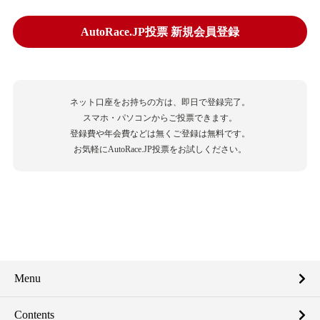
AutoRace.JP投票 新規会員登録
ネット口座をお持ちの方は、即日で登録完了。
スマホ・パソコンからご投票できます。
登録費や年会費などは無くご登録は無料です。
お気軽にAutoRace.JP投票をお試しください。
Menu
Contents