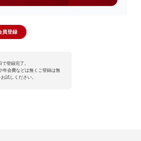
規会員登録
日で登録完了。
や年会費などは無くご登録は無
投票をお試しください。