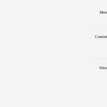
Men
Content
Abou