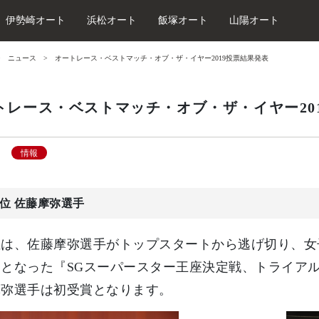
伊勢崎オート
浜松オート
飯塚オート
山陽オート
ニュース
オートレース・ベストマッチ・オブ・ザ・イヤー2019投票結果発表
トレース・ベストマッチ・オブ・ザ・イヤー20
情報
位 佐藤摩弥選手
位は、佐藤摩弥選手がトップスタートから逃げ切り、女
となった『SGスーパースター王座決定戦、トライアル
摩弥選手は初受賞となります。