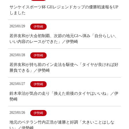
サンケイスポーツ杯 GIIレジェンドカップの優勝戦速報をUP
しました
2023/01/29
伊勢崎
若井友和が大会初制覇、次節の地元GIへ弾み「自分らしい、
いい内容のレースができた」／伊勢崎
2023/01/28
伊勢崎
若井友和が持ち前のイン走法を駆使へ「タイヤが良ければ好
勝負できる」／伊勢崎
2023/01/27
伊勢崎
鈴木幸治が気合の走り「換えた前後のタイヤはいいね」／伊
勢崎
2023/01/26
伊勢崎
地元のベテラン竹内正浩が連勝と好調「大きいことはしな
い」／伊勢崎