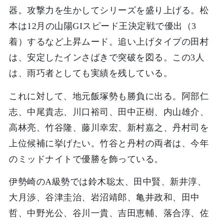
器。攻撃力を生かしてシリーズを盛り上げる。松
本は12月の山陽GIスピード王決定戦で優出（3
着）するなど上昇ムード。追い上げタイプの田村
は、安定したインさばきで突破を図る。この3人
は、雨巧者としても実績を残している。
これに対して、地元飯塚勢も勝負に出る。阿部仁
志、中尾貴志、川口裕司、田中正樹、内山雄介、
高林亮、竹谷隆、藤川幸宏、新村嘉之、丹村司を
上位候補に挙げたい。竹谷と丹村の両者は、今年
のミッドナイトで優勝を飾っている。
伊勢崎のA級勢では鈴木聡太、田中賢、新井淳、
大月渉、谷津圭治、岩沼靖郎、亀井政和、田中
哲、中野光公、谷川一貴、吉田恵輔、落合淳、佐