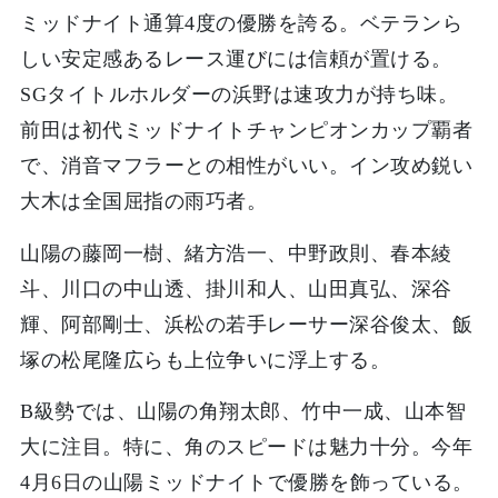
ミッドナイト通算4度の優勝を誇る。ベテランら
しい安定感あるレース運びには信頼が置ける。
SGタイトルホルダーの浜野は速攻力が持ち味。
前田は初代ミッドナイトチャンピオンカップ覇者
で、消音マフラーとの相性がいい。イン攻め鋭い
大木は全国屈指の雨巧者。
山陽の藤岡一樹、緒方浩一、中野政則、春本綾
斗、川口の中山透、掛川和人、山田真弘、深谷
輝、阿部剛士、浜松の若手レーサー深谷俊太、飯
塚の松尾隆広らも上位争いに浮上する。
B級勢では、山陽の角翔太郎、竹中一成、山本智
大に注目。特に、角のスピードは魅力十分。今年
4月6日の山陽ミッドナイトで優勝を飾っている。