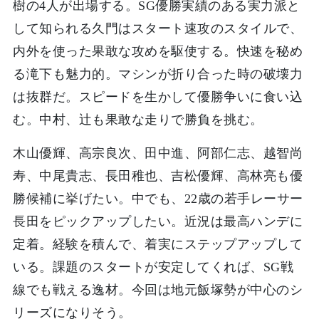
樹の4人が出場する。SG優勝実績のある実力派と
して知られる久門はスタート速攻のスタイルで、
内外を使った果敢な攻めを駆使する。快速を秘め
る滝下も魅力的。マシンが折り合った時の破壊力
は抜群だ。スピードを生かして優勝争いに食い込
む。中村、辻も果敢な走りで勝負を挑む。
木山優輝、高宗良次、田中進、阿部仁志、越智尚
寿、中尾貴志、長田稚也、吉松優輝、高林亮も優
勝候補に挙げたい。中でも、22歳の若手レーサー
長田をピックアップしたい。近況は最高ハンデに
定着。経験を積んで、着実にステップアップして
いる。課題のスタートが安定してくれば、SG戦
線でも戦える逸材。今回は地元飯塚勢が中心のシ
リーズになりそう。