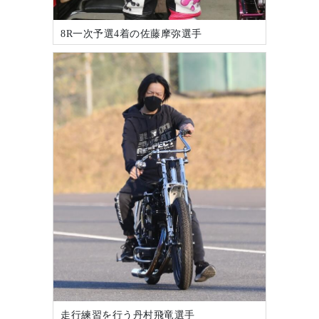
8R一次予選4着の佐藤摩弥選手
走行練習を行う丹村飛竜選手