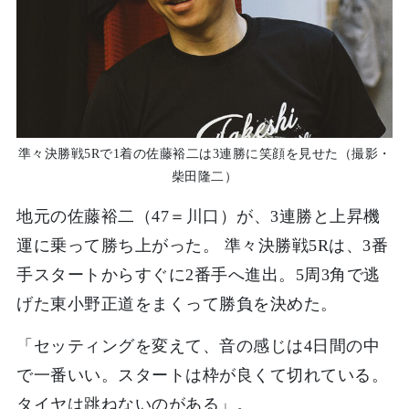
準々決勝戦5Rで1着の佐藤裕二は3連勝に笑顔を見せた（撮影・
柴田隆二）
地元の佐藤裕二（47＝川口）が、3連勝と上昇機
運に乗って勝ち上がった。 準々決勝戦5Rは、3番
手スタートからすぐに2番手へ進出。5周3角で逃
げた東小野正道をまくって勝負を決めた。
「セッティングを変えて、音の感じは4日間の中
で一番いい。スタートは枠が良くて切れている。
タイヤは跳ねないのがある」。