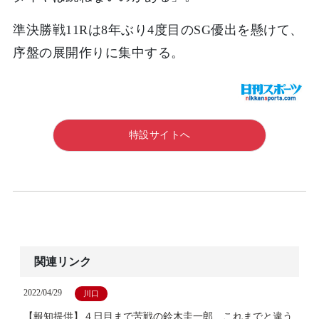
準決勝戦11Rは8年ぶり4度目のSG優出を懸けて、
序盤の展開作りに集中する。
特設サイトへ
関連リンク
2022/04/29
川口
【報知提供】４日目まで苦戦の鈴木圭一郎、これまでと違う