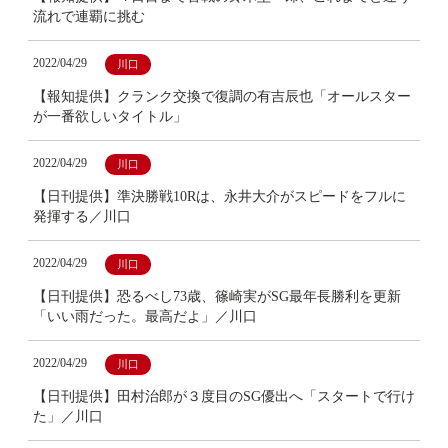
流れで連覇に挑む
2022/04/29
川口
【報知提供】クランク交換で復調の有吉辰也「オールスター
が一番欲しいタイトル」
2022/04/29
川口
【日刊提供】準決勝戦10Rは、永井大介がスピードをフルに
発揮する／川口
2022/04/29
川口
【日刊提供】恐るべし73歳、篠崎実がSG最年長勝利を更新
「いい雨だった。最高だよ」／川口
2022/04/29
川口
【日刊提供】田村治郎が３度目のSG優出へ「スタートで行け
た」／川口