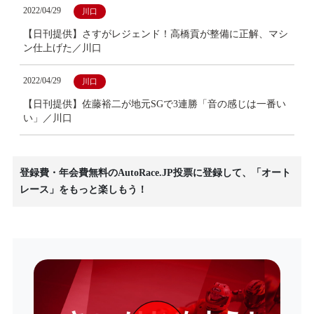
2022/04/29
川口
【日刊提供】さすがレジェンド！高橋貢が整備に正解、マシ
ン仕上げた／川口
2022/04/29
川口
【日刊提供】佐藤裕二が地元SGで3連勝「音の感じは一番い
い」／川口
登録費・年会費無料のAutoRace.JP投票に登録して、「オート
レース」をもっと楽しもう！