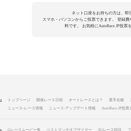
ネット口座をお持ちの方は、即
スマホ・パソコンからご投票できます。
登録費
料です。
お気軽にAutoRace.JP
u
トップページ
開催レース日程
オートレースとは？
選手名鑑
ニュース-レース情報
ニュース-アップデート情報
AutoRace.J
s
Gレースムービー集
ベストマッチオブザイヤー
SGレース特設