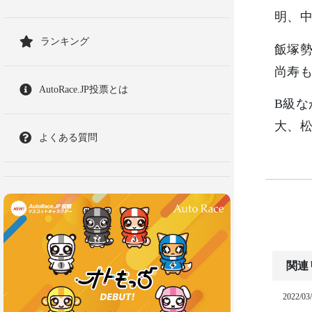
明、
ランキング
飯塚
尚寿
AutoRace.JP投票とは
B級
大、
よくある質問
関連
2022/03