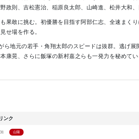
中野政則、吉松憲治、稲原良太郎、山崎進、松井大和、
勢も果敢に挑む。初優勝を目指す阿部仁志、全速まくり
も見せ場を作る。
ながら地元の若手・角翔太郎のスピードは抜群。逃げ展
松本康晃、さらに飯塚の新村嘉之らも一発力を秘めてい
リンク
/31
山陽