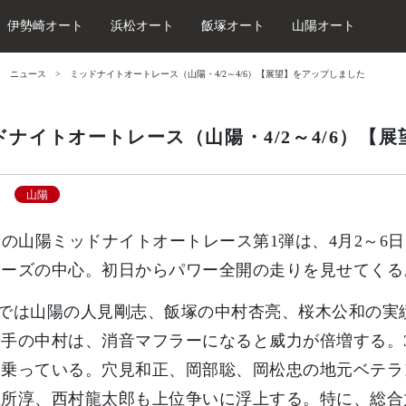
伊勢崎オート
浜松オート
飯塚オート
山陽オート
ニュース
ミッドナイトオートレース（山陽・4/2～4/6）【展望】をアップしました
ドナイトオートレース（山陽・4/2～4/6）【
山陽
度の山陽ミッドナイトオートレース第1弾は、4月2～6
リーズの中心。初日からパワー全開の走りを見せてくる
勢では山陽の人見剛志、飯塚の中村杏亮、桜木公和の実
手の中村は、消音マフラーになると威力が倍増する。
乗っている。穴見和正、岡部聡、岡松忠の地元ベテラン
五所淳、西村龍太郎も上位争いに浮上する。特に、総合