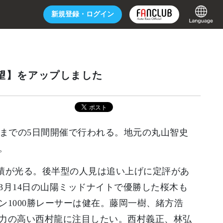
新規登録・
ログイン
展望】をアップしました
日までの5日間開催で行われる。地元の丸山智史
。
績が光る。後半型の人見は追い上げに定評があ
3月14日の山陽ミッドナイトで優勝した桜木も
1000勝レーサーは健在。藤岡一樹、緒方浩
力の高い西村龍に注目したい。西村義正、林弘