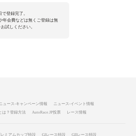
日で登録完了。
や年会費などは無くご登録は無
投票をお試しください。
ニュース-キャンペーン情報
ニュース-イベント情報
P投票とは？登録方法
AutoRace.JP投票
レース情報
プレミアムカップ特設
GIレース特設
GIIレース特設