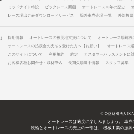
ミッドナイト特設
ビックレース回顧
オートレース70年の歴史
レース場出走表ダウンロードサービス
場外車券売場 一覧
外部投票
t
採用情報
オートレースの被災地支援について
オートレース場施設
オートレースの払戻金の支払を受けた方へ【お願い】
オートレース選
このサイトについて
利用規約
約定
カスタマーハラスメントに
お客様各種お問合せ・取材申込
長期欠場選手情報
スタッフ募集
© 公益財団法人JK
オートレースは適度に楽しみましょう。
車券
競輪とオートレースの売上の一部は、
機械工業の振興