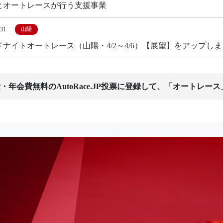
とオートレースが行う支援事業
/31
山陽
ドナイトオートレース（山陽・4/2～4/6）【展望】をアップし
・年会費無料のAutoRace.JP投票に登録して、「オートレー