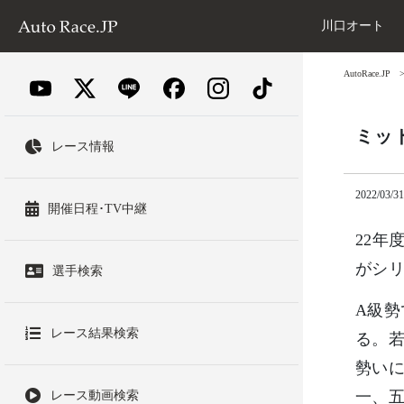
川口オート
AutoRace.JP
ミッ
レース情報
2022/03/31
開催日程･TV中継
22年
がシ
選手検索
A級
レース結果検索
る。若
勢いに
一、
レース動画検索