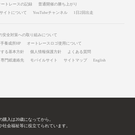
オートレースの記録
普通開催の勝ち上がり
サイトについて
YouTubeチャンネル
1日2回出走
の安全対策への取り組みについて
手養成所HP
オートレースロゴ使用について
対する基本方針
個人情報保護方針
よくある質問
専門紙連絡先
モバイルサイト
サイトマップ
English
A
の購入は20歳になってから。
や社会福祉等に役立てられています。