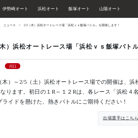
伊勢崎オート
浜松オート
飯塚オート
山陽オート
ニュース
2/3（木）浜松オートレース場「浜松ｖｓ飯塚バトル」を開催します！
3（木）浜松オートレース場「浜松ｖｓ飯塚バト
川口
（木）～2/5（土）
浜松オートレース場での開催は、
浜
となります。
初日の１R～１２Rは、各レース「浜松４
プライドを懸けた、熱きバ
トルにご期待ください！
出場選手はこち