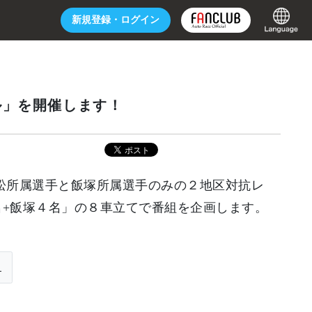
新規登録・
ログイン
ル」を開催します！
松所属選手と飯塚所属選手のみの２地区対抗レ
名+飯塚４名」
の８車立てで番組を企画します。
ら