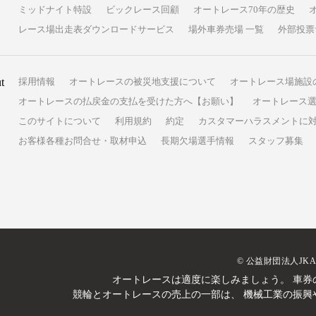
ミッドナイト特設
ビックレース回顧
オートレース70年の歴史
レース場出走表ダウンロードサービス
場外車券売場 一覧
外部投票
t
採用情報
オートレースの被災地支援について
オートレース場施設
オートレースの払戻金の支払を受けた方へ【お願い】
オートレース選
このサイトについて
利用規約
約定
カスタマーハラスメントに
お客様各種お問合せ・取材申込
長期欠場選手情報
スタッフ募集
© 公益財団法人JK
オートレースは適度に楽しみましょう。
車券
競輪とオートレースの売上の一部は、
機械工業の振興