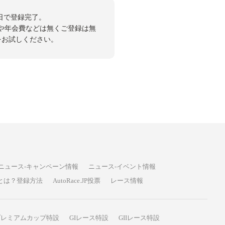
日で登録完了。
や年会費などは無くご登録は無
投票をお試しください。
ニュース-キャンペーン情報
ニュース-イベント情報
P投票とは？登録方法
AutoRace.JP投票
レース情報
プレミアムカップ特設
GIレース特設
GIIレース特設