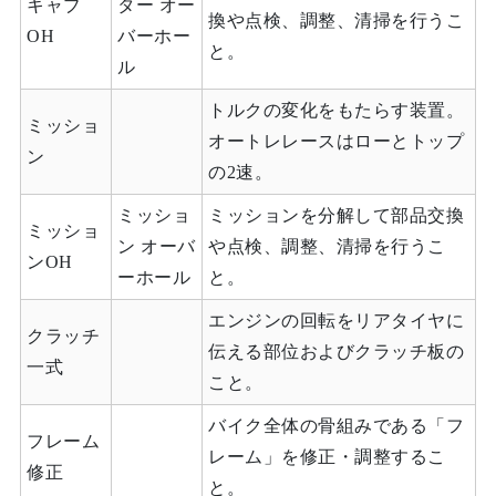
キャブ
ター オー
換や点検、調整、清掃を行うこ
OH
バーホー
と。
ル
トルクの変化をもたらす装置。
ミッショ
オートレレースはローとトップ
ン
の2速。
ミッショ
ミッションを分解して部品交換
ミッショ
ン オーバ
や点検、調整、清掃を行うこ
ンOH
ーホール
と。
エンジンの回転をリアタイヤに
クラッチ
伝える部位およびクラッチ板の
一式
こと。
バイク全体の骨組みである「フ
フレーム
レーム」を修正・調整するこ
修正
と。