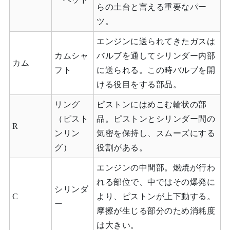
らの土台と言える重要なパー
ツ。
エンジンに送られてきたガスは
カムシャ
バルブを通してシリンダー内部
カム
フト
に送られる。この時バルブを開
ける役目をする部品。
リング
ピストンにはめこむ輪状の部
（ピスト
品。ピストンとシリンダー間の
R
ンリン
気密を保持し、スムーズにする
グ）
役割がある。
エンジンの中間部。燃焼が行わ
れる部位で、中ではその爆発に
シリンダ
C
より、ピストンが上下動する。
ー
摩擦が生じる部分のため消耗度
は大きい。