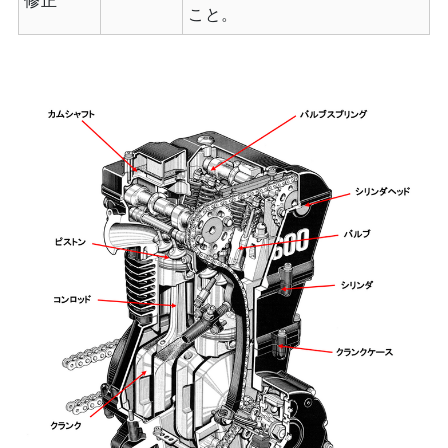
修正
こと。