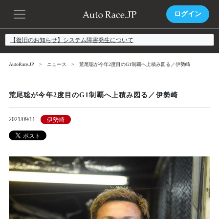
ログイン
【復旧のお知らせ】システム障害発生について
AutoRace.JP
ニュース
荒尾聡が今年2度目のG1制覇へ上積み図る／伊勢崎
荒尾聡が今年2度目のG1制覇へ上積み図る／伊勢崎
2021/09/11
伊勢崎