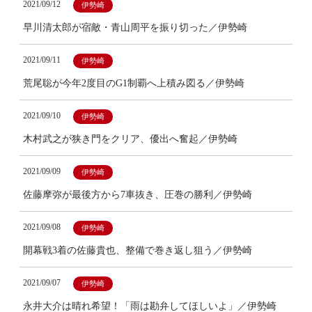
2021/09/12
伊勢崎
早川清太郎が宿敵・青山周平を振り切った／伊勢崎
2021/09/11
伊勢崎
荒尾聡が今年2度目のG1制覇へ上積み図る／伊勢崎
2021/09/10
伊勢崎
木村武之が狭き門をクリア、優出へ奮起／伊勢崎
2021/09/09
伊勢崎
佐藤摩弥が最後方から7車抜き、圧巻の勝利／伊勢崎
2021/09/08
伊勢崎
開幕戦3着の佐藤貴也、整備で巻き返し狙う／伊勢崎
2021/09/07
伊勢崎
永井大介は晴れ希望！「雨は勘弁してほしいよ」／伊勢崎