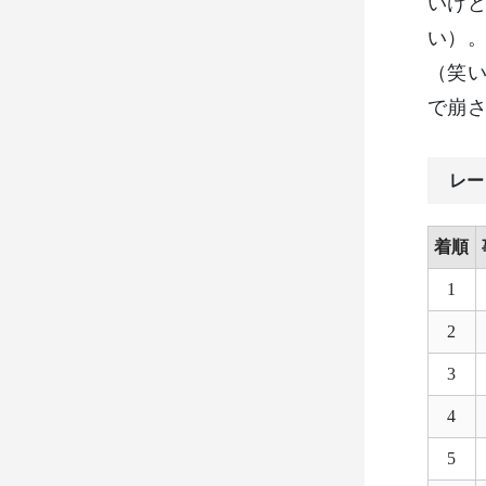
いけ
い）
（笑
で崩
レー
着順
1
2
3
4
5