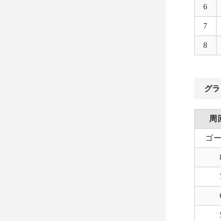
6
7
8
グラ
周
ゴ