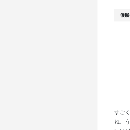
優勝
すご
ね、