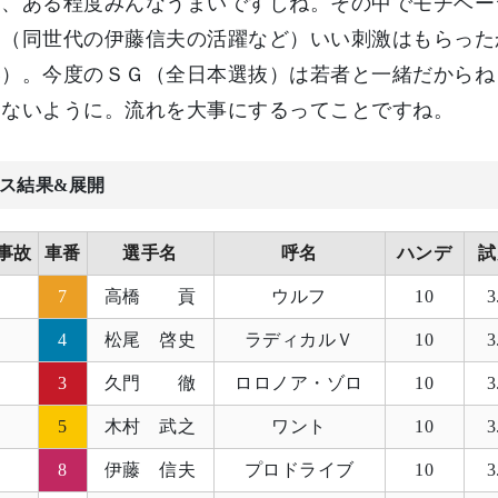
ど、ある程度みんなうまいですしね。その中でモチベー
。（同世代の伊藤信夫の活躍など）いい刺激はもらった
い）。今度のＳＧ（全日本選抜）は若者と一緒だからね
さないように。流れを大事にするってことですね。
ス結果&展開
事故
車番
選手名
呼名
ハンデ
試
7
高橋 貢
ウルフ
10
3
4
松尾 啓史
ラディカルＶ
10
3
3
久門 徹
ロロノア・ゾロ
10
3
5
木村 武之
ワント
10
3
8
伊藤 信夫
プロドライブ
10
3