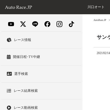
川口オート
AutoRace.JP
サン
レース情報
2021/02/14
開催日程･TV中継
選手検索
レース結果検索
レース動画検索