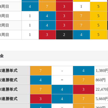
4周目
4
7
3
1
5
3周目
1
4
3
7
5
2周目
1
4
3
7
5
1周目
1
3
2
4
5
金
2連勝単式
7
-
4
1,380
2連勝複式
4
=
7
860円
3連勝単式
7
4
3
22,47
3連勝複式
3
4
7
5,660