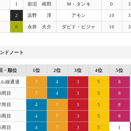
1
岩沼 靖郎
Ｍ・タンキ
0
3
2
浜野 淳
アモン
10
3
6
永井 大介
ダビド・ビジャ
10
3
ンドノート
回・順位
1位
2位
3位
4位
5位
ール線通過
7
4
3
5
8
8周目
7
4
3
5
8
7周目
4
7
3
5
8
6周目
4
7
3
5
8
5周目
4
7
3
5
1