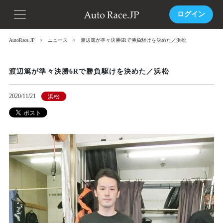
ログイン
AutoRace.JP
ニュース
渡辺篤が準々決勝6Rで勝負駆けを決めた／浜松
渡辺篤が準々決勝6Rで勝負駆けを決めた／浜松
2020/11/21
浜松