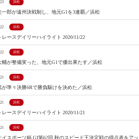
/23
浜松
圭一郎が遠州決戦制し、地元G1を3連覇／浜松
/22
浜松
レースデイリーハイライト 2020/11/22
/22
浜松
大輔が整備実った、地元G1で優出果たす／浜松
/21
浜松
篤が準々決勝6Rで勝負駆けを決めた／浜松
/21
浜松
レースデイリーハイライト 2020/11/21
/21
浜松
ケイスポーツ杯 GI第62回 秋のスピード王決定戦の得点表をア