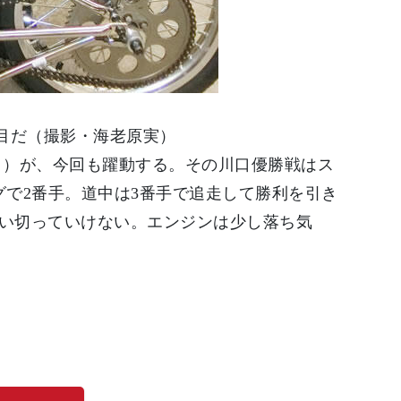
目だ（撮影・海老原実）
口）が、今回も躍動する。その川口優勝戦はス
グで2番手。道中は3番手で追走して勝利を引き
思い切っていけない。エンジンは少し落ち気