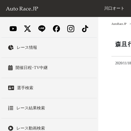
川口オート
AutoRace.JP
森且
レース情報
2020/11/18
開催日程･TV中継
選手検索
レース結果検索
レース動画検索