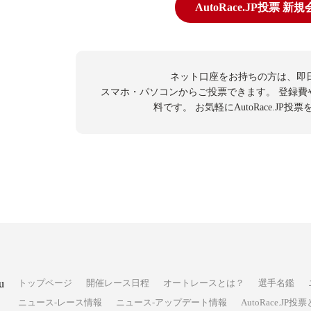
AutoRace.JP投票 新
ネット口座をお持ちの方は、即
スマホ・パソコンからご投票できます。
登録費
料です。
お気軽にAutoRace.JP
u
トップページ
開催レース日程
オートレースとは？
選手名鑑
ニュース-レース情報
ニュース-アップデート情報
AutoRace.J