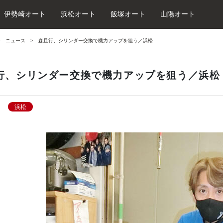
伊勢崎オート
浜松オート
飯塚オート
山陽オート
ニュース
森且行、シリンダー交換で機力アップを狙う／浜松
行、シリンダー交換で機力アップを狙う／浜松
浜松