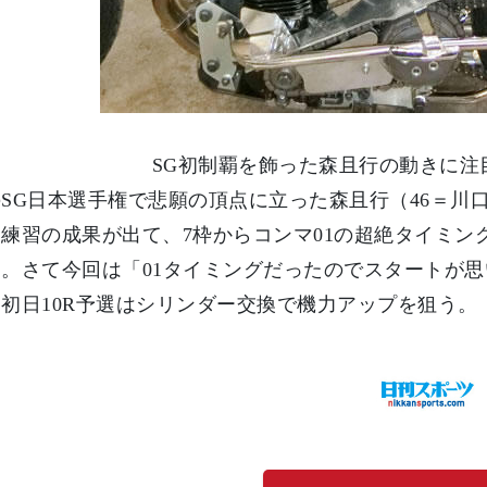
SG初制覇を飾った森且行の動きに注
SG日本選手権で悲願の頂点に立った森且行（46＝川
練習の成果が出て、7枠からコンマ01の超絶タイミン
。さて今回は「01タイミングだったのでスタートが
初日10R予選はシリンダー交換で機力アップを狙う。