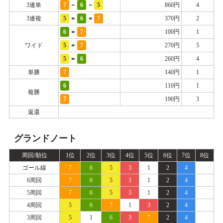
-
-
3連単
7
6
5
860円
4
=
=
3連複
5
6
7
370円
2
=
6
7
100円
1
=
ワイド
5
7
270円
5
=
5
6
260円
4
単勝
7
140円
1
6
110円
1
複勝
7
190円
3
返還
グランドノート
周回/順位
1位
2位
3位
4位
5位
6位
7位
8位
ゴール線
7
6
5
3
1
2
4
6周回
7
6
5
3
1
2
4
5周回
7
6
5
3
1
2
4
4周回
5
6
7
1
3
2
4
3周回
5
1
6
3
7
2
4