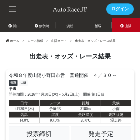
ログイン
川口
伊勢崎
浜松
飯塚
山陽
ホーム
レース情報
山陽オート
出走表・オッズ・レース結果
出走表・オッズ・レース結果
令和８年度山陽小野田市営 普通開催 ４／３０～
普通
山陽
予選
開催期間：2026年4月30日(木)～5月2日(土) 開催 第1日目
日付
レース
距離
天候
4月30日(木)
予選6R
3100m
小雨
気温
湿度
走路温度
走路状況
14.0℃
93.0%
20.0℃
湿走路
投票締切
発走予定