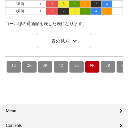
2周回
1
3
5
6
7
2
4
1周回
1
3
2
5
6
4
7
ゴール線の通過順を表した表になります。
表の見方
1R
2R
3R
4R
5R
6R
7R
8R
Menu
Contents