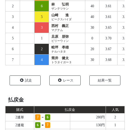
林 弘明
2
6
40
3.61
3.67
ザンテツケン
山崎 進
3
5
40
3.61
3.68
ピークスパイダ
西村 義正
4
3
30
3.65
3.73
マグナム
且原 朋弥
5
1
0
3.70
3.78
ビリーウィン
畦坪 孝雄
6
2
20
3.67
3.76
ナルハタタ
筒井 健太
7
4
30
3.68
3.80
トラタイガー３
試走
レース
結果一覧
払戻金
賭式
払戻金
人気
-
2連単
7
6
280円
2
=
2連複
6
7
130円
1