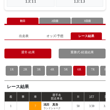
13:11
13:13
初日
2日目
3日目
出走表
オッズ/予想
レース結果
通常-結果
重勝式-経過結果
1R
2R
3R
4R
5R
6R
7R
8R
レース結果
選手名
着
事
車
H
試
T
競
T
競走車名
浅田 真吾
1
7
50
3.59
3.64
ランドシャーク