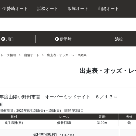
伊勢崎オート
浜松オート
飯塚オート
山陽オート
川口
伊勢崎
浜松
レース情報
山陽オート
出走表・オッズ・レース結果
出走表・オッズ・レ
年度山陽小野田市営 オーバーミッドナイト ６／１３～
陽
開催期間：2025年6月13日(金)～15日(日) 開催 第3日目
日付
レース
距離
天候
6月15日(日)
優勝戦8R
3100m
曇
投票締切
24:28