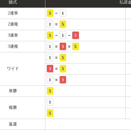
賭式
払戻
-
5
1
2連単
=
1
5
2連複
-
-
5
1
3
3連単
=
=
1
3
5
3連複
=
1
5
=
3
5
ワイド
=
1
3
5
単勝
1
複勝
5
返還