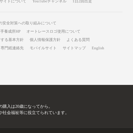
サイトについて
YouTubeチャンネル
1日2回出走
の安全対策への取り組みについて
手養成所HP
オートレースロゴ使用について
対する基本方針
個人情報保護方針
よくある質問
専門紙連絡先
モバイルサイト
サイトマップ
English
A
の購入は20歳になってから。
や社会福祉等に役立てられています。