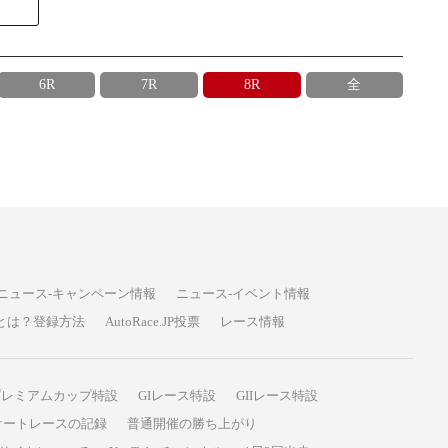
6R
7R
8R
全
ニュース-キャンペーン情報
ニュース-イベント情報
P投票とは？登録方法
AutoRace.JP投票
レース情報
プレミアムカップ特設
GIレース特設
GIIレース特設
オートレースの記録
普通開催の勝ち上がり