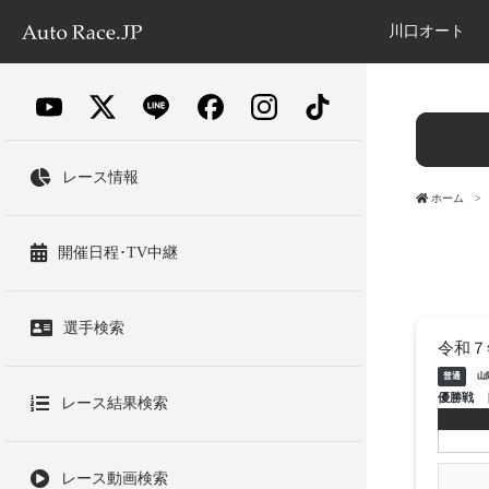
川口オート
レース情報
ホーム
開催日程･TV中継
選手検索
令和７
普通
山
優勝戦
レース結果検索
レース動画検索