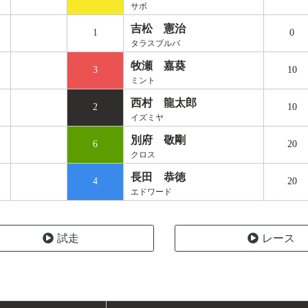
サボ
吉松 憲治
1
0
タラスブルバ
牧瀬 嘉葵
3
10
ミント
西村 龍太郎
2
10
イズミヤ
別府 敬剛
6
20
クロス
長田 恭徳
4
20
エドワード
試走
レース