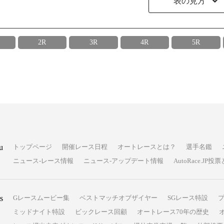
表の見方
2R
3R
4R
5R
u
トップページ
開催レース日程
オートレースとは？
選手名鑑
ニュース-レース情報
ニュース-アップデート情報
AutoRace.J
s
Gレースムービー集
ベストマッチオブザイヤー
SGレース特設
ミッドナイト特設
ビックレース回顧
オートレース70年の歴史