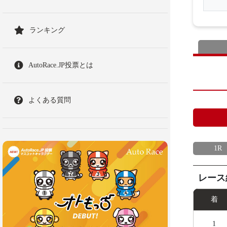
ランキング
AutoRace.JP投票とは
よくある質問
1R
レース
着
1