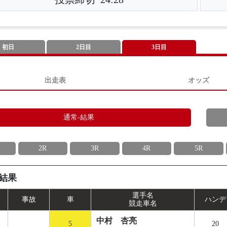
初日
2日目
3日目
出走表
オッズ
通常-結果
2R
3R
4R
5R
結果
選手名
事
故
車
ハンデ
競走車名
中村 杏亮
5
20