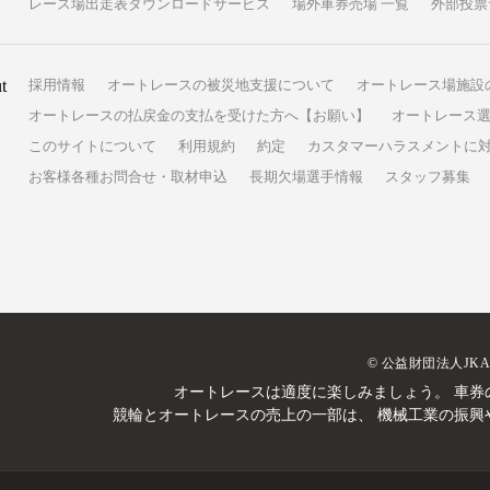
レース場出走表ダウンロードサービス
場外車券売場 一覧
外部投票
t
採用情報
オートレースの被災地支援について
オートレース場施設
オートレースの払戻金の支払を受けた方へ【お願い】
オートレース選
このサイトについて
利用規約
約定
カスタマーハラスメントに
お客様各種お問合せ・取材申込
長期欠場選手情報
スタッフ募集
© 公益財団法人JK
オートレースは適度に楽しみましょう。
車券
競輪とオートレースの売上の一部は、
機械工業の振興