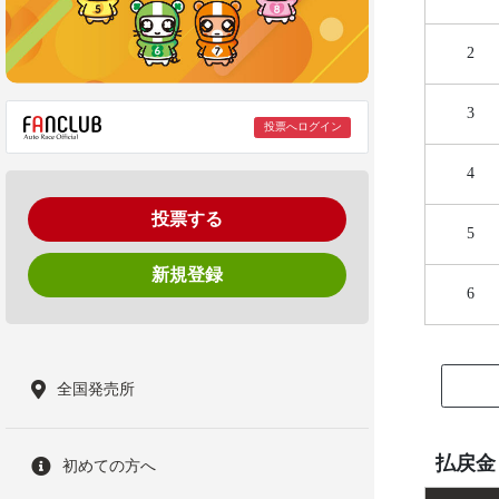
2
3
投票へログイン
4
投票する
5
新規登録
6
全国発売所
払戻金
初めての方へ