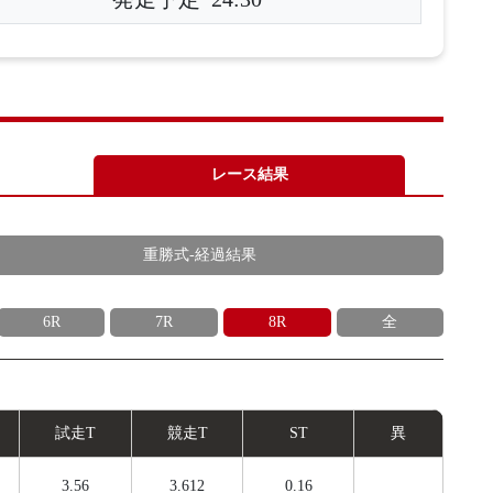
レース結果
重勝式-経過結果
6R
7R
8R
全
試
走
T
競
走
T
ST
異
3.56
3.612
0.16