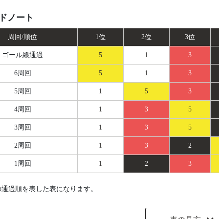
ドノート
周回/順位
1位
2位
3位
ゴール線
通過
5
1
3
6周回
5
1
3
5周回
1
5
3
4周回
1
3
5
3周回
1
3
5
2周回
1
3
2
1周回
1
2
3
の通過順を表した表になります。