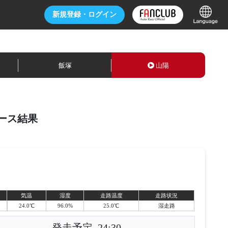
新規登録・
ログイン
飯塚
山陽
ース結果
気温
湿度
走路温度
走路状況
24.0℃
96.0%
25.0℃
湿走路
発走予定
24:30