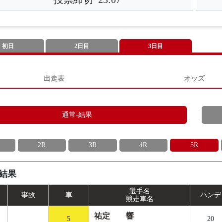
初日
2日目
3日目
出走表
オッズ
通常-結果
2R
3R
4R
5R
結果
選手名
事
故
車
ハンデ
競走車名
祐定 響
5
20