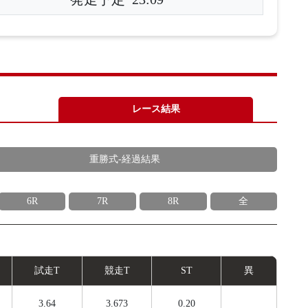
レース結果
重勝式-経過結果
6R
7R
8R
全
試
走
T
競
走
T
ST
異
3.64
3.673
0.20