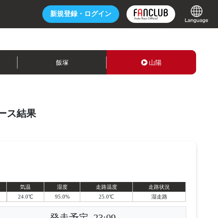
新規登録・
ログイン
飯塚
山陽
ース結果
気温
湿度
走路温度
走路状況
24.0℃
95.0%
25.0℃
湿走路
発走予定
23:09