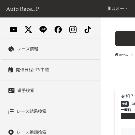
川口オート
レース情報
ホーム
開催日程･TV中継
選手検索
令和７
普通
山
一般戦
レース結果検索
レース動画検索