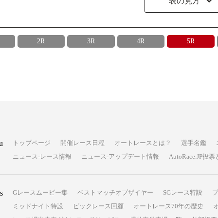
表の見方
2R
3R
4R
5R
u
トップページ
開催レース日程
オートレースとは？
選手名鑑
ニュース-レース情報
ニュース-アップデート情報
AutoRace.J
s
Gレースムービー集
ベストマッチオブザイヤー
SGレース特設
ミッドナイト特設
ビックレース回顧
オートレース70年の歴史