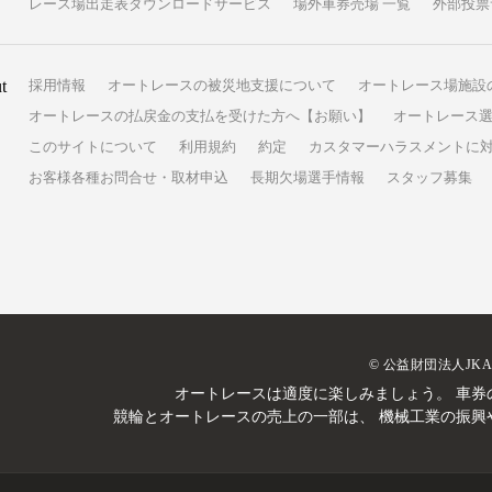
レース場出走表ダウンロードサービス
場外車券売場 一覧
外部投票
t
採用情報
オートレースの被災地支援について
オートレース場施設
オートレースの払戻金の支払を受けた方へ【お願い】
オートレース選
このサイトについて
利用規約
約定
カスタマーハラスメントに
お客様各種お問合せ・取材申込
長期欠場選手情報
スタッフ募集
© 公益財団法人JK
オートレースは適度に楽しみましょう。
車券
競輪とオートレースの売上の一部は、
機械工業の振興