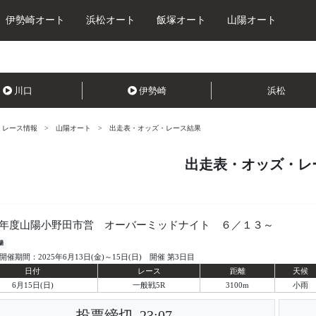
伊勢崎オート
浜松オート
飯塚オート
山陽オート
川口
伊勢崎
浜松
レース情報
山陽オート
出走表・オッズ・レース結果
出走表・オッズ・レ
年度山陽小野田市営 オーバーミッドナイト ６／１３～
陽
開催期間：2025年6月13日(金)～15日(日) 開催 第3日目
日付
レース
距離
天候
6月15日(日)
一般戦5R
3100m
小雨
投票締切
23:07