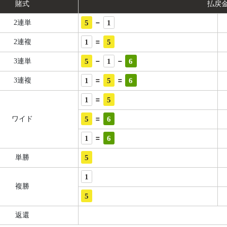
賭式
払戻
-
5
1
2連単
=
1
5
2連複
-
-
5
1
6
3連単
=
=
1
5
6
3連複
=
1
5
=
5
6
ワイド
=
1
6
5
単勝
1
複勝
5
返還