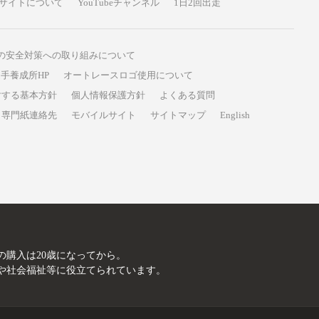
サイトについて
YouTubeチャンネル
1日2回出走
の安全対策への取り組みについて
手養成所HP
オートレースロゴ使用について
対する基本方針
個人情報保護方針
よくある質問
専門紙連絡先
モバイルサイト
サイトマップ
English
A
の購入は20歳になってから。
や社会福祉等に役立てられています。