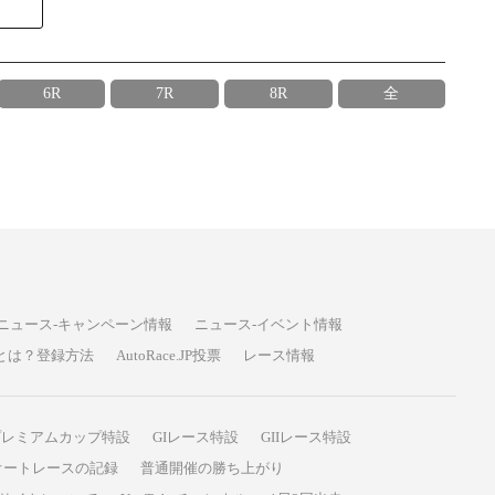
6R
7R
8R
全
ニュース-キャンペーン情報
ニュース-イベント情報
P投票とは？登録方法
AutoRace.JP投票
レース情報
プレミアムカップ特設
GIレース特設
GIIレース特設
オートレースの記録
普通開催の勝ち上がり