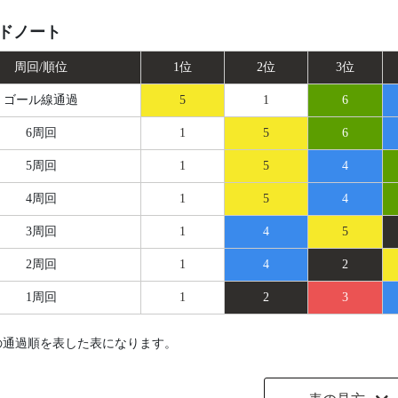
ドノート
周回/順位
1位
2位
3位
ゴール線
通過
5
1
6
6周回
1
5
6
5周回
1
5
4
4周回
1
5
4
3周回
1
4
5
2周回
1
4
2
1周回
1
2
3
の通過順を表した表になります。