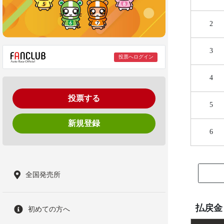
2
3
投票へログイン
4
投票する
5
新規登録
6
全国発売所
払戻金
初めての方へ