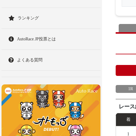
ランキング
AutoRace.JP投票とは
よくある質問
1R
レース
着
1