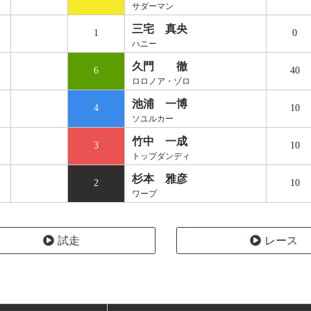
サダーマン
三宅 真央
1
0
ハニー
久門 徹
6
40
ロロノア・ゾロ
池浦 一博
4
10
ソユルカー
竹中 一成
3
10
トップダンディ
杉本 雅彦
2
10
ワープ
試走
レース