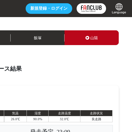
新規登録・
ログイン
飯塚
山陽
ース結果
気温
湿度
走路温度
走路状況
26.0℃
90.0%
32.0℃
良走路
発走予定
23:09