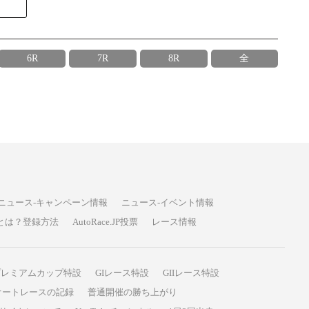
6R
7R
8R
全
ニュース-キャンペーン情報
ニュース-イベント情報
P投票とは？登録方法
AutoRace.JP投票
レース情報
プレミアムカップ特設
GIレース特設
GIIレース特設
オートレースの記録
普通開催の勝ち上がり