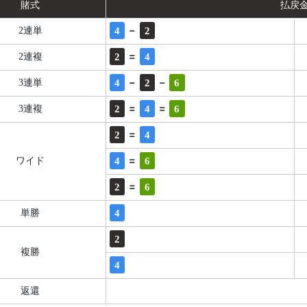
賭式
払戻
-
4
2
2連単
=
2
4
2連複
-
-
4
2
6
3連単
=
=
2
4
6
3連複
=
2
4
=
4
6
ワイド
=
2
6
4
単勝
2
複勝
4
返還