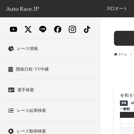
川口オート
レース情報
ホーム
開催日程･TV中継
選手検索
令和６
普通
山
一般戦
レース結果検索
レース動画検索