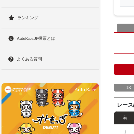
ランキング
AutoRace.JP投票とは
よくある質問
1R
レース
着
1