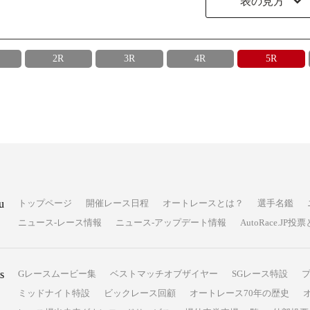
表の見方
2R
3R
4R
5R
u
トップページ
開催レース日程
オートレースとは？
選手名鑑
ニュース-レース情報
ニュース-アップデート情報
AutoRace.J
s
Gレースムービー集
ベストマッチオブザイヤー
SGレース特設
ミッドナイト特設
ビックレース回顧
オートレース70年の歴史