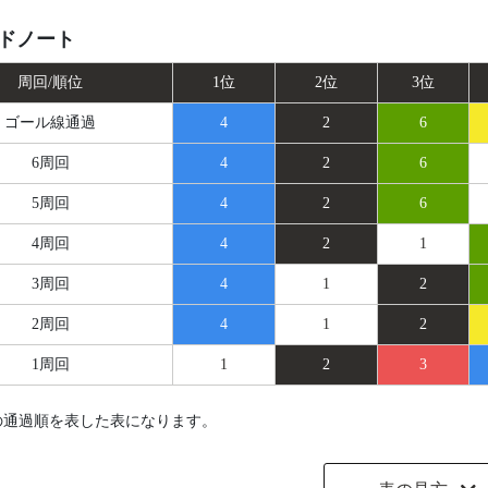
ドノート
周回/順位
1位
2位
3位
ゴール線
通過
4
2
6
6周回
4
2
6
5周回
4
2
6
4周回
4
2
1
3周回
4
1
2
2周回
4
1
2
1周回
1
2
3
の通過順を表した表になります。