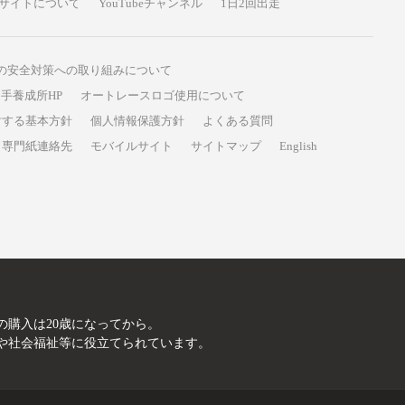
サイトについて
YouTubeチャンネル
1日2回出走
の安全対策への取り組みについて
手養成所HP
オートレースロゴ使用について
対する基本方針
個人情報保護方針
よくある質問
専門紙連絡先
モバイルサイト
サイトマップ
English
A
の購入は20歳になってから。
や社会福祉等に役立てられています。