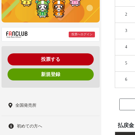
2
3
投票へログイン
4
投票する
5
新規登録
6
全国発売所
払戻金
初めての方へ