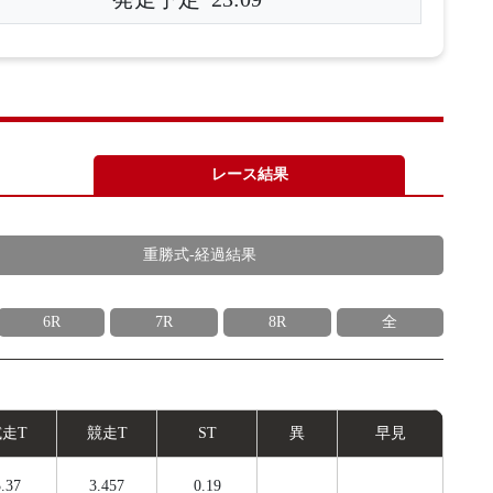
レース結果
重勝式-経過結果
6R
7R
8R
全
試
走
T
競
走
T
ST
異
早見
.37
3.457
0.19