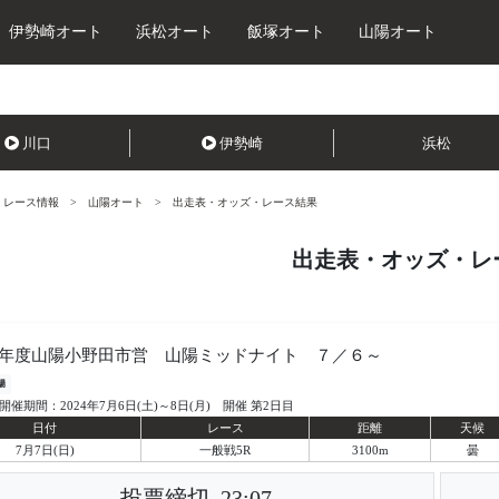
伊勢崎オート
浜松オート
飯塚オート
山陽オート
川口
伊勢崎
浜松
レース情報
山陽オート
出走表・オッズ・レース結果
出走表・オッズ・レ
年度山陽小野田市営 山陽ミッドナイト ７／６～
陽
開催期間：2024年7月6日(土)～8日(月) 開催 第2日目
日付
レース
距離
天候
7月7日(日)
一般戦5R
3100m
曇
投票締切
23:07