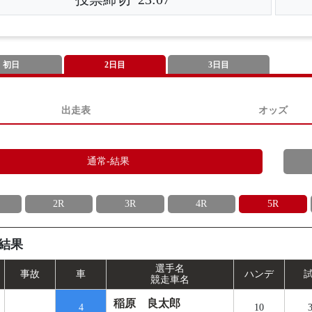
初日
2日目
3日目
出走表
オッズ
通常-結果
2R
3R
4R
5R
結果
選手名
事
故
車
ハンデ
競走車名
稲原 良太郎
4
10
3