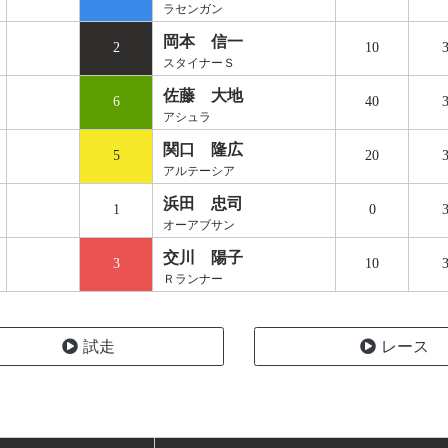
ラセンガン
岡本 信一
2
10
3
スタイナーＳ
佐藤 大地
6
40
3
アシュラ
関口 隆広
5
20
3
アルテーシア
浜田 忠司
1
0
3
オーアブサン
交川 陽子
3
10
3
Ｒランナー
試走
レース