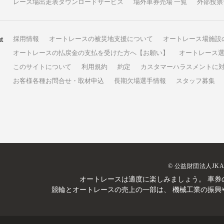
レース場出走表ダウンロードサービス
場外車券売場 一覧
外部投票
t
採用情報
オートレースの被災地支援について
オートレース場施設
オートレースの払戻金の支払を受けた方へ【お願い】
オートレース選
このサイトについて
利用規約
約定
カスタマーハラスメントに
お客様各種お問合せ・取材申込
長期欠場選手情報
スタッフ募集
© 公益財団法人JK
オートレースは適度に楽しみましょう。
車券
競輪とオートレースの売上の一部は、
機械工業の振興