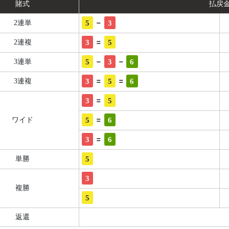
賭式
払戻
-
5
3
2連単
=
3
5
2連複
-
-
5
3
6
3連単
=
=
3
5
6
3連複
=
3
5
=
5
6
ワイド
=
3
6
5
単勝
3
複勝
5
返還