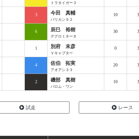
トラタイガー３
今田 真輔
3
10
3
バリカンＳ２
辰巳 裕樹
6
30
3
デグロミネータ
別府 末彦
1
0
3
Ｖキャプター
佐伯 拓実
4
20
3
アオアシ３３
磯部 真樹
2
10
3
バロム・ワン
試走
レース