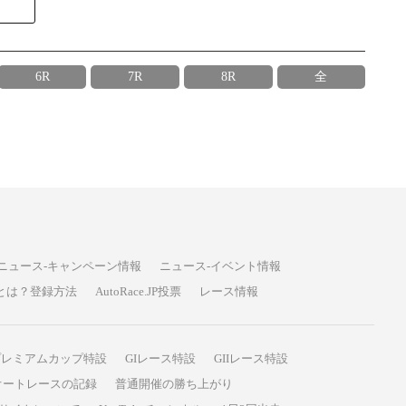
6R
7R
8R
全
ニュース-キャンペーン情報
ニュース-イベント情報
P投票とは？登録方法
AutoRace.JP投票
レース情報
プレミアムカップ特設
GIレース特設
GIIレース特設
オートレースの記録
普通開催の勝ち上がり