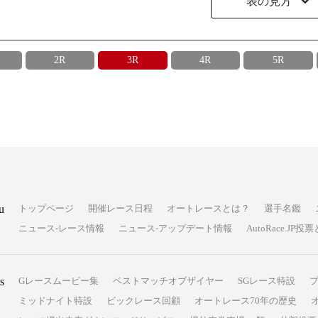
表の見方
2R
3R
4R
5R
u
トップページ
開催レース日程
オートレースとは？
選手名鑑
ニュース-レース情報
ニュース-アップデート情報
AutoRace.J
s
Gレースムービー集
ベストマッチオブザイヤー
SGレース特設
ミッドナイト特設
ビックレース回顧
オートレース70年の歴史