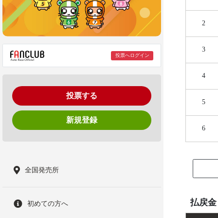
2
3
投票へログイン
4
投票する
5
新規登録
6
全国発売所
払戻金
初めての方へ