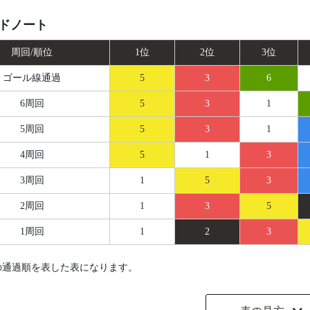
ドノート
周回/順位
1位
2位
3位
ゴール線
通過
5
3
6
6周回
5
3
1
5周回
5
3
1
4周回
5
1
3
3周回
1
5
3
2周回
1
3
5
1周回
1
2
3
の通過順を表した表になります。