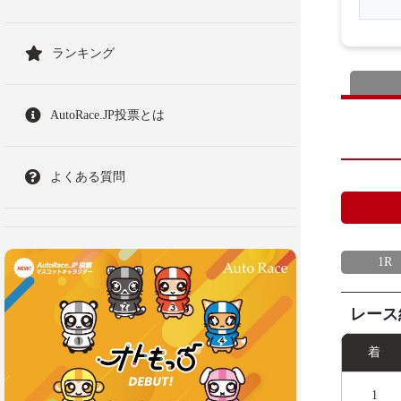
ランキング
AutoRace.JP投票とは
よくある質問
1R
レース
着
1