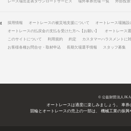
レース場出走表ダウンロードサービス
場外車券売場 一覧
外部投票
t
採用情報
オートレースの被災地支援について
オートレース場施設
オートレースの払戻金の支払を受けた方へ【お願い】
オートレース選
このサイトについて
利用規約
約定
カスタマーハラスメントに
お客様各種お問合せ・取材申込
長期欠場選手情報
スタッフ募集
© 公益財団法人JK
オートレースは適度に楽しみましょう。
車券
競輪とオートレースの売上の一部は、
機械工業の振興