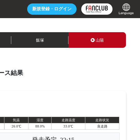
新規登録・
ログイン
飯塚
山陽
ース結果
気温
湿度
走路温度
走路状況
26.0℃
88.0%
33.0℃
良走路
発走予定
22:15