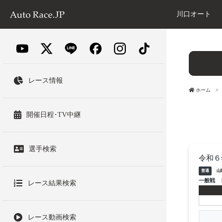
川口オート
レース情報
ホーム
開催日程･TV中継
選手検索
令和６
普通
山
一般戦
レース結果検索
レース動画検索