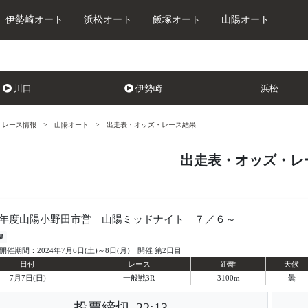
伊勢崎オート
浜松オート
飯塚オート
山陽オート
川口
伊勢崎
浜松
レース情報
山陽オート
出走表・オッズ・レース結果
出走表・オッズ・レ
年度山陽小野田市営 山陽ミッドナイト ７／６～
陽
開催期間：2024年7月6日(土)～8日(月) 開催 第2日目
日付
レース
距離
天候
7月7日(日)
一般戦3R
3100m
曇
投票締切
22:13