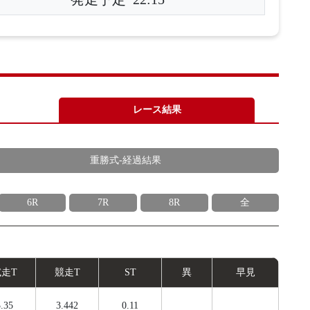
レース結果
重勝式-経過結果
6R
7R
8R
全
試
走
T
競
走
T
ST
異
早見
.35
3.442
0.11