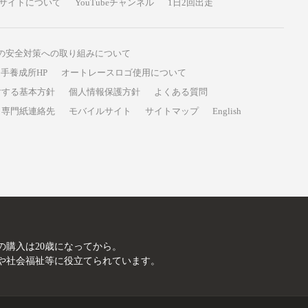
サイトについて
YouTubeチャンネル
1日2回出走
の安全対策への取り組みについて
手養成所HP
オートレースロゴ使用について
対する基本方針
個人情報保護方針
よくある質問
専門紙連絡先
モバイルサイト
サイトマップ
English
A
の購入は20歳になってから。
や社会福祉等に役立てられています。