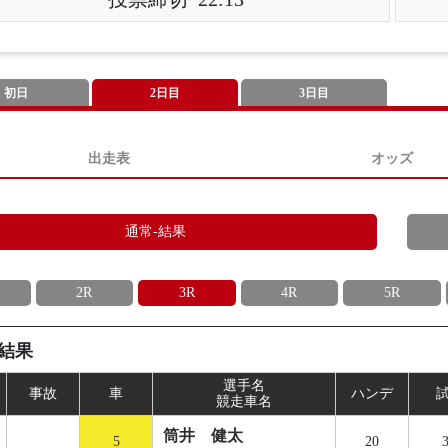
初日
2日目
3日目
出走表
オッズ
通常-結果
2R
3R
4R
5R
結果
選手名
事
故
車
ハンデ
競走車名
筒井 健太
5
20
3