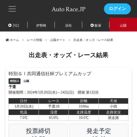
ログイン
川口
伊勢崎
浜松
飯塚
山陽
ホーム
レース情報
山陽オート
出走表・オッズ・レース結果
出走表・オッズ・レース結果
特別ＧⅠ共同通信社杯プレミアムカップ
特別GI
山陽
予選
開催期間：2024年3月20日(水)～24日(日) 開催 第1日目
日付
レース
距離
天候
3月20日(水)
予選1R
3100m
小雨
気温
湿度
走路温度
走路状況
7.0℃
65.0%
10.0℃
斑走路
投票締切
発走予定