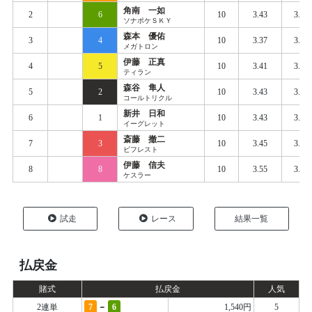
角南 一如
2
6
10
3.43
3.46
ソナポケＳＫＹ
森本 優佑
3
4
10
3.37
3.46
メガトロン
伊藤 正真
4
5
10
3.41
3.47
ティラン
森谷 隼人
5
2
10
3.43
3.50
コールトリクル
新井 日和
6
1
10
3.43
3.50
イーグレット
斎藤 撤二
7
3
10
3.45
3.54
ビフレスト
伊藤 信夫
8
8
10
3.55
3.64
ケスラー
試走
レース
結果一覧
払戻金
賭式
払戻金
人気
-
2連単
7
6
1,540円
5