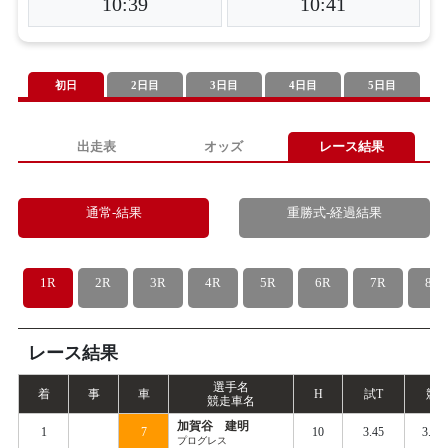
10:39
10:41
初日
2日目
3日目
4日目
5日目
出走表
オッズ
レース結果
通常-結果
重勝式-経過結果
1R
2R
3R
4R
5R
6R
7R
8R
レース結果
選手名
着
事
車
H
試
T
競
T
競走車名
加賀谷 建明
1
7
10
3.45
3.46
プログレス