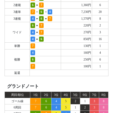
=
2連複
6
7
1,360円
6
-
-
3連単
7
6
4
7,230円
20
=
=
3連複
4
6
7
1,570円
8
=
6
7
220円
2
=
ワイド
4
7
270円
3
=
4
6
850円
16
単勝
7
130円
1
4
160円
4
複勝
6
250円
6
7
100円
1
返還
グランドノート
周回/順位
1位
2位
3位
4位
5位
6位
7位
8位
ゴール線
7
6
4
5
2
1
3
8
6周回
7
6
4
5
1
2
3
8