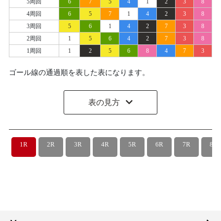
5周回
6
7
5
4
1
2
3
8
4周回
6
5
7
1
4
2
3
8
3周回
5
6
1
4
2
7
3
8
2周回
1
5
6
4
2
7
3
8
1周回
1
2
5
6
8
4
7
3
ゴール線の通過順を表した表になります。
表の見方
1R
2R
3R
4R
5R
6R
7R
8R