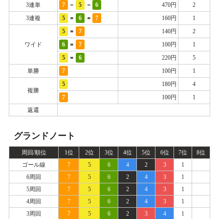
-
-
3連単
7
5
6
470円
2
=
=
3連複
5
6
7
160円
1
=
5
7
140円
2
=
ワイド
6
7
100円
1
=
5
6
220円
5
単勝
7
100円
1
5
180円
4
複勝
7
100円
1
返還
グランドノート
周回/順位
1位
2位
3位
4位
5位
6位
7位
8位
ゴール線
7
5
6
4
2
3
1
6周回
7
5
6
2
4
3
1
5周回
7
5
6
2
4
3
1
4周回
7
5
6
2
4
3
1
3周回
7
5
6
2
3
4
1