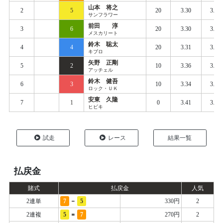
山本 将之
2
5
20
3.30
3.36
サンフラワー
前田 淳
3
6
20
3.30
3.38
メスカリート
鈴木 聡太
4
4
20
3.31
3.40
キブロ
矢野 正剛
5
2
10
3.36
3.41
アッチェル
鈴木 健吾
6
3
10
3.34
3.43
ロック・ＵＫ
安東 久隆
7
1
0
3.41
3.51
ヒビキ
試走
レース
結果一覧
払戻金
賭式
払戻金
人気
-
2連単
7
5
330円
2
=
2連複
5
7
270円
2