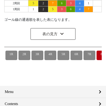
2周回
5
2
7
6
3
4
1
1周回
1
2
5
3
6
4
7
ゴール線の通過順を表した表になります。
表の見方
1R
2R
3R
4R
5R
6R
7R
8R
Menu
Contents