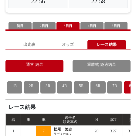
22:56
22:58
初日
2日目
3日目
4日目
5日目
出走表
オッズ
レース結果
通常-結果
重勝式-経過結果
1R
2R
3R
4R
5R
6R
7R
8R
レース結果
選手名
着
事
車
H
試
T
競
T
競走車名
松尾 啓史
1
7
20
3.27
3.35
ラディカルＶ