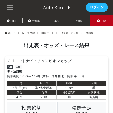
ログイン
川口
伊勢崎
浜松
飯塚
山陽
ホーム
レース情報
山陽オート
出走表・オッズ・レース結果
出走表・オッズ・レース結果
ＧⅡミッドナイトチャンピオンカップ
GII
山陽
準々決勝戦
開催期間：2024年2月28日(水)～3月3日(日) 開催 第3日目
日付
レース
距離
天候
3月1日(金)
準々決勝戦8R
3100m
曇
気温
湿度
走路温度
走路状況
4.0℃
55.0%
6.0℃
良走路
投票締切
発走予定