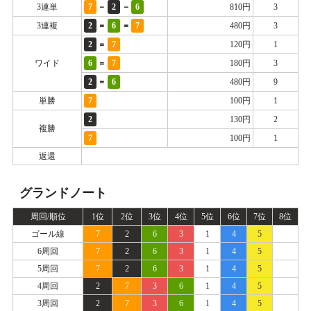
-
-
3連単
7
2
6
810円
3
=
=
3連複
2
6
7
480円
3
=
2
7
120円
1
=
ワイド
6
7
180円
3
=
2
6
480円
9
単勝
7
100円
1
2
130円
2
複勝
7
100円
1
返還
グランドノート
周回/順位
1位
2位
3位
4位
5位
6位
7位
8位
ゴール線
7
2
6
3
1
4
5
6周回
7
2
6
3
1
4
5
5周回
7
2
6
3
1
4
5
4周回
2
7
3
6
1
4
5
3周回
2
7
3
6
1
4
5