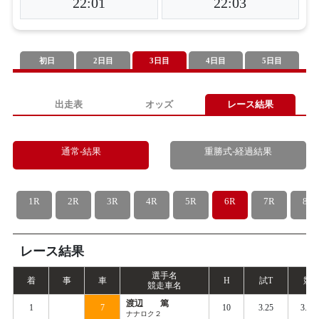
22:01
22:03
初日
2日目
3日目
4日目
5日目
出走表
オッズ
レース結果
通常-結果
重勝式-経過結果
1R
2R
3R
4R
5R
6R
7R
8R
レース結果
選手名
着
事
車
H
試
T
競
T
競走車名
渡辺 篤
1
7
10
3.25
3.36
ナナロク２