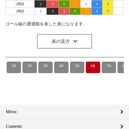
2周回
2
3
6
7
1
4
5
1周回
1
2
3
6
7
4
5
ゴール線の通過順を表した表になります。
表の見方
1R
2R
3R
4R
5R
6R
7R
8R
Menu
Contents