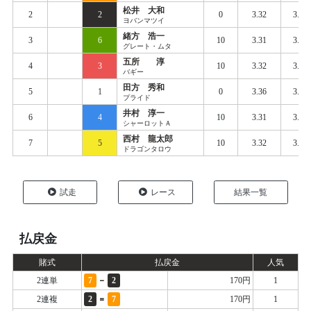
松井 大和
2
2
0
3.32
3.37
ヨバンマツイ
緒方 浩一
3
6
10
3.31
3.37
グレート・ムタ
五所 淳
4
3
10
3.32
3.38
バギー
田方 秀和
5
1
0
3.36
3.41
プライド
井村 淳一
6
4
10
3.31
3.40
シャーロットＡ
西村 龍太郎
7
5
10
3.32
3.41
ドラゴンタロウ
試走
レース
結果一覧
払戻金
賭式
払戻金
人気
-
2連単
7
2
170円
1
=
2連複
2
7
170円
1