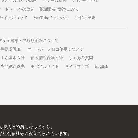
プレミアムカップ特設
GIレース特設
GIIレース特設
オートレースの記録
普通開催の勝ち上がり
サイトについて
YouTubeチャンネル
1日2回出走
の安全対策への取り組みについて
手養成所HP
オートレースロゴ使用について
対する基本方針
個人情報保護方針
よくある質問
専門紙連絡先
モバイルサイト
サイトマップ
English
A
の購入は20歳になってから。
や社会福祉等に役立てられています。