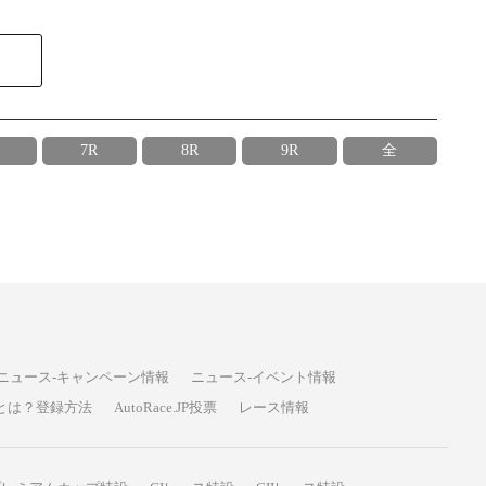
7R
8R
9R
全
ニュース-キャンペーン情報
ニュース-イベント情報
P投票とは？登録方法
AutoRace.JP投票
レース情報