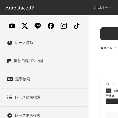
川口オート
レース情報
ホーム
開催日程･TV中継
選手検索
ＧⅡミ
GII
山
予選Ｂ
レース結果検索
レース動画検索