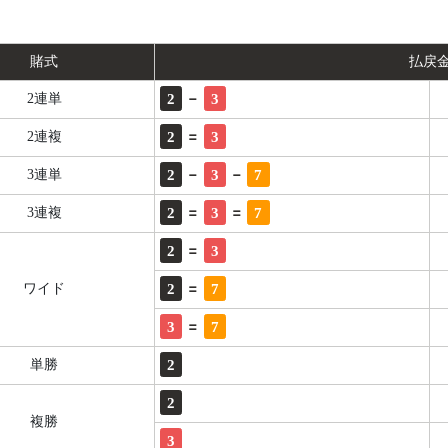
賭式
払戻
-
2
3
2連単
=
2
3
2連複
-
-
2
3
7
3連単
=
=
2
3
7
3連複
=
2
3
=
2
7
ワイド
=
3
7
2
単勝
2
複勝
3