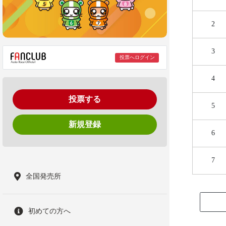
2
3
投票へログイン
4
投票する
5
新規登録
6
7
全国発売所
初めての方へ