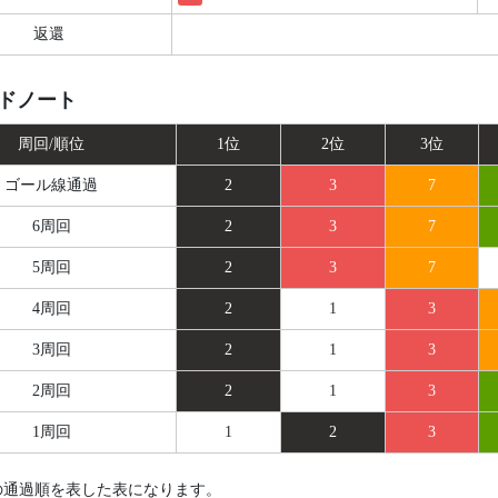
返還
ドノート
周回/順位
1位
2位
3位
ゴール線
通過
2
3
7
6周回
2
3
7
5周回
2
3
7
4周回
2
1
3
3周回
2
1
3
2周回
2
1
3
1周回
1
2
3
の通過順を表した表になります。