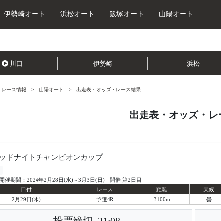
伊勢崎オート
浜松オート
飯塚オート
山陽オート
川口
伊勢崎
浜松
レース情報
山陽オート
出走表・オッズ・レース結果
出走表・オッズ・レ
ッドナイトチャンピオンカップ
陽
開催期間：2024年2月28日(水)～3月3日(日) 開催 第2日目
日付
レース
距離
天候
2月29日(木)
予選4R
3100m
曇
投票締切
21:08