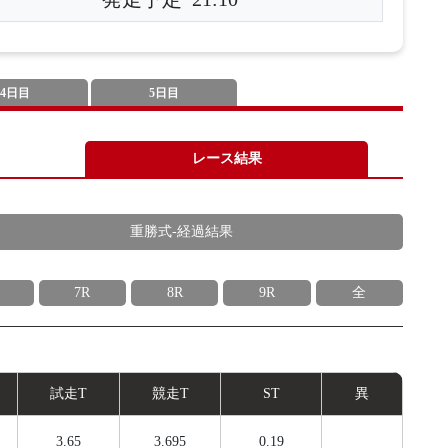
4日目
5日目
レース結果
重勝式-経過結果
7R
8R
9R
全
試
走
T
競
走
T
ST
異
3.65
3.695
0.19