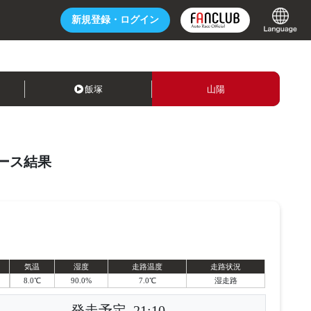
新規登録・
ログイン
飯塚
山陽
ース結果
気温
湿度
走路温度
走路状況
8.0℃
90.0%
7.0℃
湿走路
発走予定
21:10