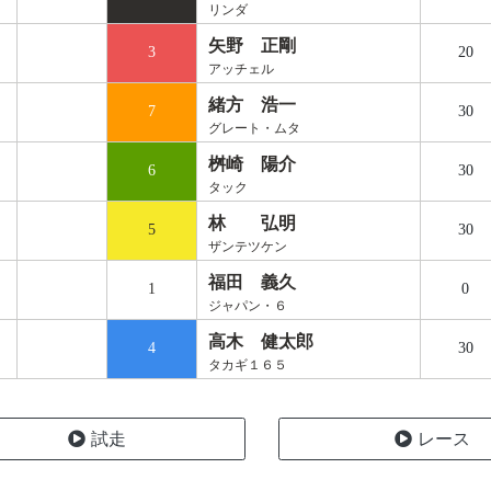
リンダ
矢野 正剛
3
20
アッチェル
緒方 浩一
7
30
グレート・ムタ
桝崎 陽介
6
30
タック
林 弘明
5
30
ザンテツケン
福田 義久
1
0
ジャパン・６
高木 健太郎
4
30
タカギ１６５
試走
レース