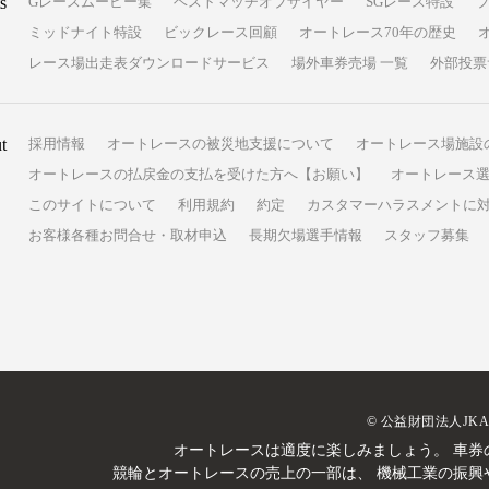
s
Gレースムービー集
ベストマッチオブザイヤー
SGレース特設
ミッドナイト特設
ビックレース回顧
オートレース70年の歴史
レース場出走表ダウンロードサービス
場外車券売場 一覧
外部投票
t
採用情報
オートレースの被災地支援について
オートレース場施設
オートレースの払戻金の支払を受けた方へ【お願い】
オートレース選
このサイトについて
利用規約
約定
カスタマーハラスメントに
お客様各種お問合せ・取材申込
長期欠場選手情報
スタッフ募集
© 公益財団法人JK
オートレースは適度に楽しみましょう。
車券
競輪とオートレースの売上の一部は、
機械工業の振興