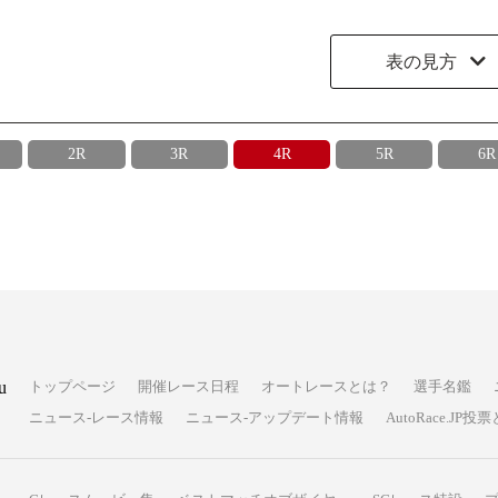
表の見方
2R
3R
4R
5R
6R
u
トップページ
開催レース日程
オートレースとは？
選手名鑑
ニュース-レース情報
ニュース-アップデート情報
AutoRace.J