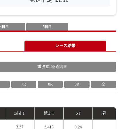
4日目
5日目
レース結果
重勝式-経過結果
7R
8R
9R
全
試
走
T
競
走
T
ST
異
3.37
3.415
0.24