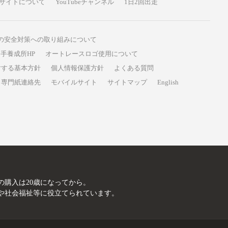
サイトについて
YouTubeチャンネル
1日2回出走
の安全対策への取り組みについて
手養成所HP
オートレースロゴ使用について
対する基本方針
個人情報保護方針
よくある質問
専門紙連絡先
モバイルサイト
サイトマップ
English
A
の購入は20歳になってから。
や社会福祉等に役立てられています。