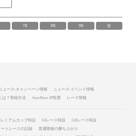
7R
8R
9R
全
ニュース-キャンペーン情報
ニュース-イベント情報
P投票とは？登録方法
AutoRace.JP投票
レース情報
プレミアムカップ特設
GIレース特設
GIIレース特設
オートレースの記録
普通開催の勝ち上がり