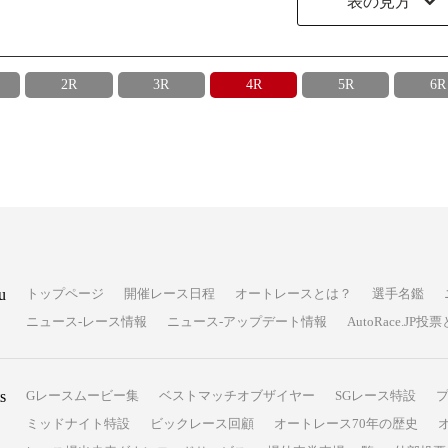
表の見方
2R
3R
4R
5R
6R
u
トップページ
開催レース日程
オートレースとは？
選手名鑑
ニュース-レース情報
ニュース-アップデート情報
AutoRace.J
s
Gレースムービー集
ベストマッチオブザイヤー
SGレース特設
ミッドナイト特設
ビックレース回顧
オートレース70年の歴史