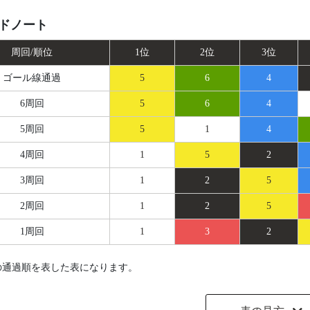
ドノート
周回/順位
1位
2位
3位
ゴール線
通過
5
6
4
6周回
5
6
4
5周回
5
1
4
4周回
1
5
2
3周回
1
2
5
2周回
1
2
5
1周回
1
3
2
の通過順を表した表になります。