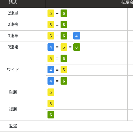
賭式
払戻
-
5
6
2連単
=
5
6
2連複
-
-
5
6
4
3連単
=
=
4
5
6
3連複
=
5
6
=
4
5
ワイド
=
4
6
5
単勝
5
複勝
6
返還