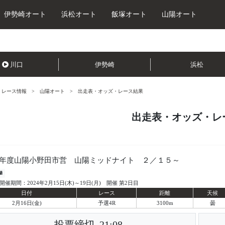
伊勢崎オート
浜松オート
飯塚オート
山陽オート
川口
伊勢崎
浜松
レース情報
山陽オート
出走表・オッズ・レース結果
出走表・オッズ・レ
年度山陽小野田市営 山陽ミッドナイト ２／１５～
陽
開催期間：2024年2月15日(木)～19日(月) 開催 第2日目
日付
レース
距離
天候
2月16日(金)
予選4R
3100m
曇
投票締切
21:08