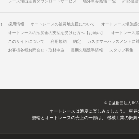
レース場出走表ダウンロードサービス
場外車券売場 一覧
外部投票
t
採用情報
オートレースの被災地支援について
オートレース場施設
オートレースの払戻金の支払を受けた方へ【お願い】
オートレース選
このサイトについて
利用規約
約定
カスタマーハラスメントに
お客様各種お問合せ・取材申込
長期欠場選手情報
スタッフ募集
© 公益財団法人JK
オートレースは適度に楽しみましょう。
車券
競輪とオートレースの売上の一部は、
機械工業の振興