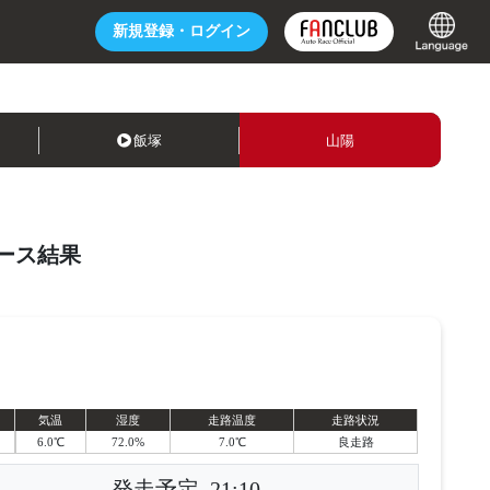
新規登録・
ログイン
飯塚
山陽
ース結果
気温
湿度
走路温度
走路状況
6.0℃
72.0%
7.0℃
良走路
発走予定
21:10