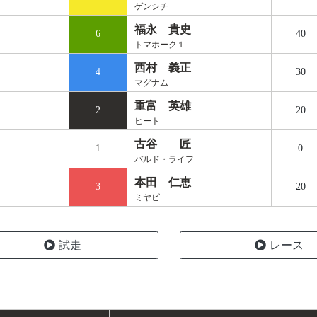
ゲンシチ
福永 貴史
6
40
トマホーク１
西村 義正
4
30
マグナム
重富 英雄
2
20
ヒート
古谷 匠
1
0
バルド・ライフ
本田 仁恵
3
20
ミヤビ
試走
レース