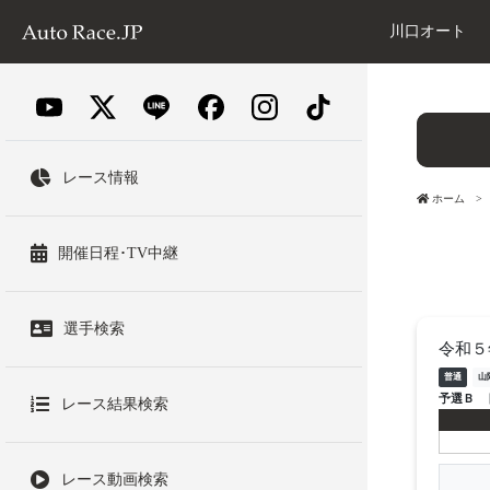
川口オート
レース情報
ホーム
開催日程･TV中継
選手検索
令和５
普通
山
予選Ｂ
レース結果検索
レース動画検索