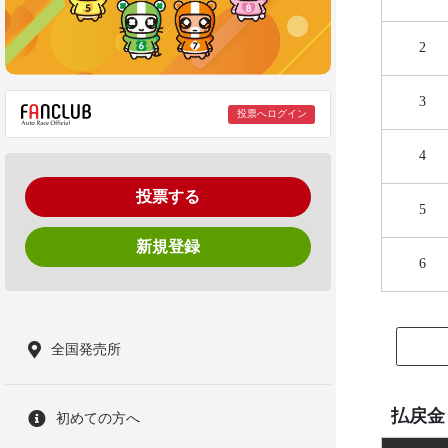
2
3
投票へログイン
4
投票する
5
新規登録
6
全国発売所
払戻金
初めての方へ