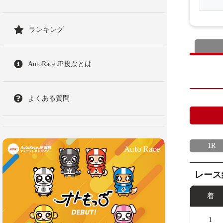
ランキング
AutoRace.JP投票とは
よくある質問
1R
レース
着
1