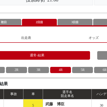
初日
2日目
3日目
出走表
オッズ
通常-結果
2R
3R
4R
5R
6R
結果
選手名
事
故
車
ハンデ
競走車名
武藤 博臣
5
30