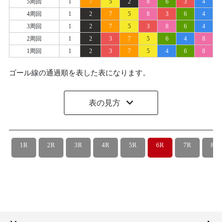
5周回
1
7
5
2
8
6
3
4
4周回
1
2
7
5
8
3
6
4
3周回
1
2
7
5
3
8
6
4
2周回
1
2
3
7
5
6
4
8
1周回
1
2
3
7
5
4
6
8
ゴール線の通過順を表した表になります。
表の見方
1R
2R
3R
4R
5R
6R
7R
8R