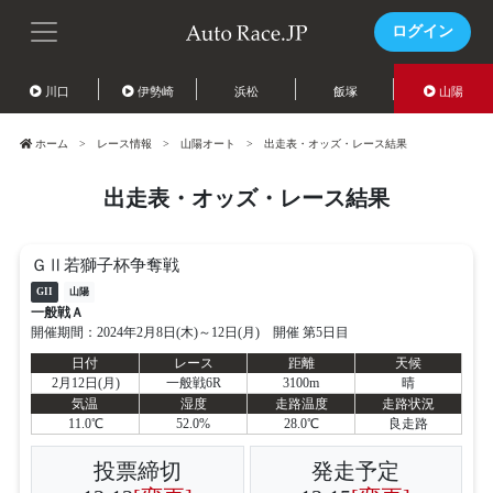
ログイン
川口
伊勢崎
浜松
飯塚
山陽
ホーム
レース情報
山陽オート
出走表・オッズ・レース結果
出走表・オッズ・レース結果
ＧⅡ若獅子杯争奪戦
GII
山陽
一般戦Ａ
開催期間：2024年2月8日(木)～12日(月) 開催 第5日目
日付
レース
距離
天候
2月12日(月)
一般戦6R
3100m
晴
気温
湿度
走路温度
走路状況
11.0℃
52.0%
28.0℃
良走路
投票締切
発走予定