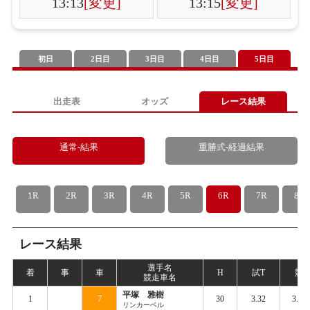
13:13
[変更]
13:15
[変更]
初日
2日目
3日目
4日目
5日目
出走表
オッズ
レース結果
通常-結果
重勝式-経過結果
1R
2R
3R
4R
5R
6R
7R
8R
レース結果
選手名
着
事
車
H
試
T
競
T
競走車名
平塚 雅樹
1
7
30
3.32
3.40
リンカーベル