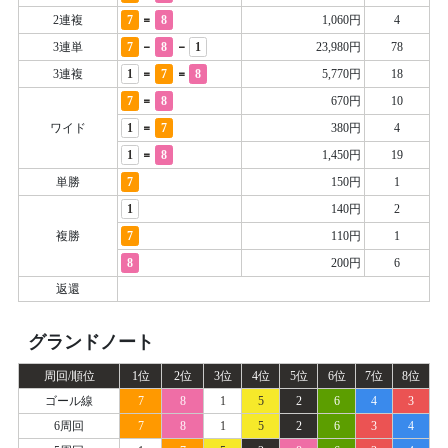
=
2連複
7
8
1,060円
4
-
-
3連単
7
8
1
23,980円
78
=
=
3連複
1
7
8
5,770円
18
=
7
8
670円
10
=
ワイド
1
7
380円
4
=
1
8
1,450円
19
単勝
7
150円
1
1
140円
2
複勝
7
110円
1
8
200円
6
返還
グランドノート
周回/順位
1位
2位
3位
4位
5位
6位
7位
8位
ゴール線
7
8
1
5
2
6
4
3
6周回
7
8
1
5
2
6
3
4