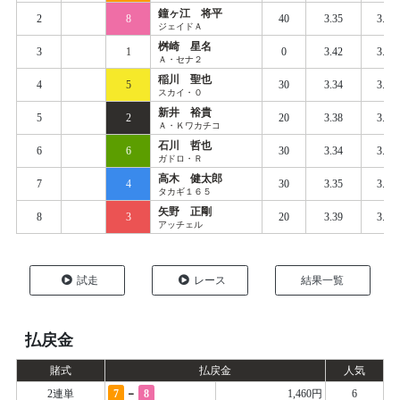
鐘ヶ江 将平
2
8
40
3.35
3.40
ジェイドＡ
桝崎 星名
3
1
0
3.42
3.45
Ａ・セナ２
稲川 聖也
4
5
30
3.34
3.42
スカイ・０
新井 裕貴
5
2
20
3.38
3.44
Ａ・Ｋワカチコ
石川 哲也
6
6
30
3.34
3.43
ガドロ・Ｒ
高木 健太郎
7
4
30
3.35
3.44
タカギ１６５
矢野 正剛
8
3
20
3.39
3.46
アッチェル
試走
レース
結果一覧
払戻金
賭式
払戻金
人気
-
2連単
7
8
1,460円
6