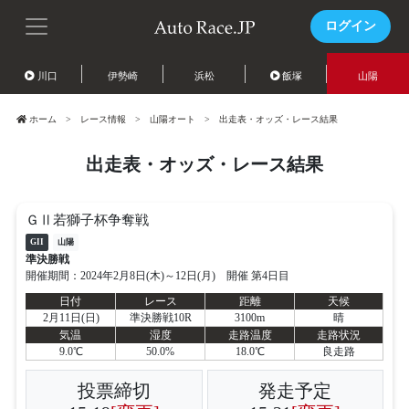
ログイン
川口
伊勢崎
浜松
飯塚
山陽
ホーム
レース情報
山陽オート
出走表・オッズ・レース結果
出走表・オッズ・レース結果
ＧⅡ若獅子杯争奪戦
GII
山陽
準決勝戦
開催期間：2024年2月8日(木)～12日(月) 開催 第4日目
日付
レース
距離
天候
2月11日(日)
準決勝戦10R
3100m
晴
気温
湿度
走路温度
走路状況
9.0℃
50.0%
18.0℃
良走路
投票締切
発走予定