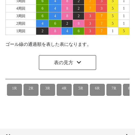
5周回
6
4
8
2
7
3
5
1
4周回
6
4
8
2
7
3
5
1
3周回
6
4
8
2
3
7
5
1
2周回
4
6
2
8
3
7
5
1
1周回
2
8
4
6
3
7
1
5
ゴール線の通過順を表した表になります。
表の見方
1R
2R
3R
4R
5R
6R
7R
8R