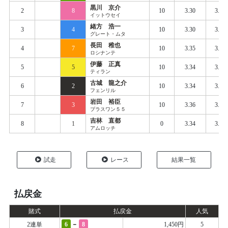
黒川 京介
2
8
10
3.30
3.37
イットウセイ
緒方 浩一
3
4
10
3.30
3.37
グレート・ムタ
長田 稚也
4
7
10
3.35
3.39
ロシナンテ
伊藤 正真
5
5
10
3.34
3.40
ティラン
古城 龍之介
6
2
10
3.34
3.40
フェンリル
岩田 裕臣
7
3
10
3.36
3.40
プラスワン５５
吉林 直都
8
1
0
3.34
3.41
アムロッチ
試走
レース
結果一覧
払戻金
賭式
払戻金
人気
-
2連単
6
8
1,450円
5