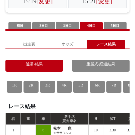
15:19
[変更]
15:21
[変更]
初日
2日目
3日目
4日目
5日目
出走表
オッズ
レース結果
通常-結果
重勝式-経過結果
1R
2R
3R
4R
5R
6R
7R
8R
レース結果
選手名
着
事
車
H
試
T
競
T
競走車名
松本 康
1
6
10
3.30
3.36
モササウルス