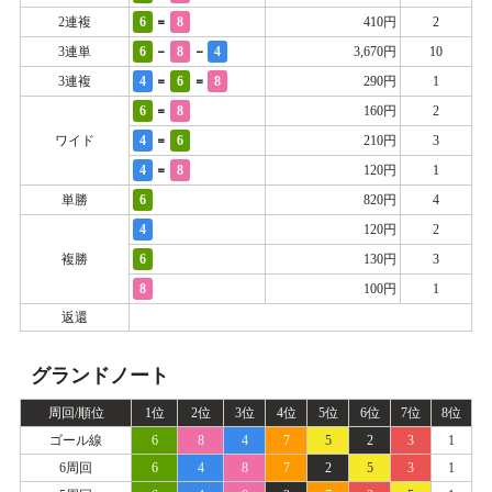
=
2連複
6
8
410円
2
-
-
3連単
6
8
4
3,670円
10
=
=
3連複
4
6
8
290円
1
=
6
8
160円
2
=
ワイド
4
6
210円
3
=
4
8
120円
1
単勝
6
820円
4
4
120円
2
複勝
6
130円
3
8
100円
1
返還
グランドノート
周回/順位
1位
2位
3位
4位
5位
6位
7位
8位
ゴール線
6
8
4
7
5
2
3
1
6周回
6
4
8
7
2
5
3
1