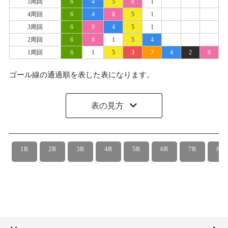
5周回
6
4
5
8
1
4周回
6
4
8
5
1
3周回
6
8
4
5
1
2周回
6
8
1
5
4
1周回
6
1
5
3
7
4
2
8
ゴール線の通過順を表した表になります。
表の見方
1R
2R
3R
4R
5R
6R
7R
8R