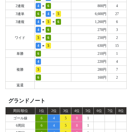
=
2連複
4
6
800円
4
-
-
3連単
6
4
5
6,600円
27
=
=
3連複
4
5
6
1,260円
6
=
4
6
270円
3
=
ワイド
5
6
250円
2
=
4
5
630円
15
単勝
6
210円
1
4
220円
4
複勝
5
280円
7
6
160円
2
返還
グランドノート
周回/順位
1位
2位
3位
4位
5位
6位
7位
8位
ゴール線
6
4
5
8
1
6周回
6
4
5
8
1