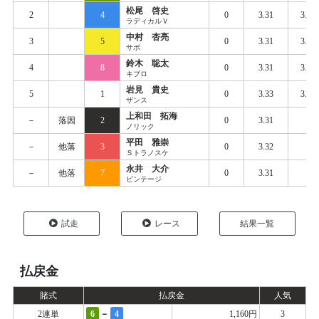
松尾 啓史
2
4
0
3.31
3.40
ラディカルＶ
中村 杏亮
3
5
0
3.31
3.40
サボ
鈴木 聡太
4
8
0
3.31
3.42
キブロ
岩見 貴史
5
1
0
3.33
3.42
ザンス
上和田 拓海
－
落因
2
0
3.31
ノリック
平田 雅崇
－
他落
3
0
3.32
Ｓトラノスケ
永井 大介
－
他落
7
0
3.31
ビンテージ
試走
レース
結果一覧
払戻金
賭式
払戻金
人気
-
2連単
6
4
1,160円
3