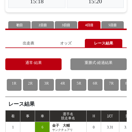
15:18
15:20
初日
2日目
3日目
4日目
5日目
出走表
オッズ
レース結果
通常-結果
重勝式-経過結果
1R
2R
3R
4R
5R
6R
7R
8R
レース結果
選手名
着
事
車
H
試
T
競
T
競走車名
金子 大輔
1
6
0
3.31
3.38
サンクチュアリ