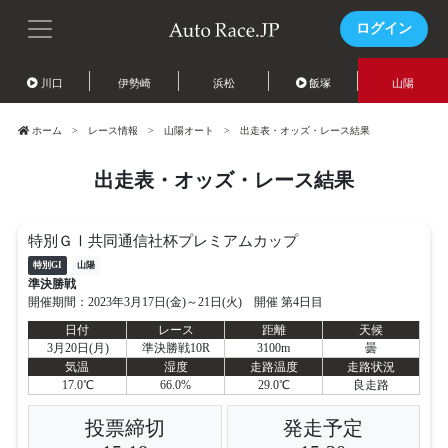
ログイン
川口
伊勢崎
浜松
飯塚
山陽
ホーム
レース情報
山陽オート
出走表・オッズ・レース結果
出走表・オッズ・レース結果
特別ＧⅠ共同通信社杯プレミアムカップ
特別GI
山陽
準決勝戦
開催期間：2023年3月17日(金)～21日(火) 開催 第4日目
日付
レース
距離
天候
3月20日(月)
準決勝戦10R
3100m
曇
気温
湿度
走路温度
走路状況
17.0℃
66.0%
29.0℃
良走路
投票締切
発走予定