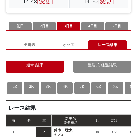
14:48
[変更]
14:50
[変更]
初日
2日目
3日目
4日目
5日目
出走表
オッズ
レース結果
通常-結果
重勝式-経過結果
1R
2R
3R
4R
5R
6R
7R
8R
レース結果
選手名
着
事
車
H
試
T
競
T
競走車名
鈴木 聡太
1
2
10
3.33
3.40
キブロ