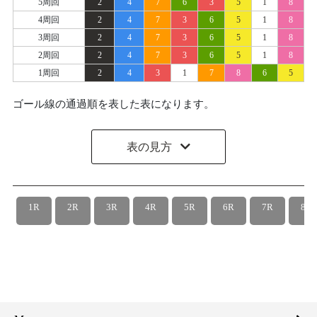
5周回
2
4
7
6
3
5
1
8
4周回
2
4
7
3
6
5
1
8
3周回
2
4
7
3
6
5
1
8
2周回
2
4
7
3
6
5
1
8
1周回
2
4
3
1
7
8
6
5
ゴール線の通過順を表した表になります。
表の見方
1R
2R
3R
4R
5R
6R
7R
8R