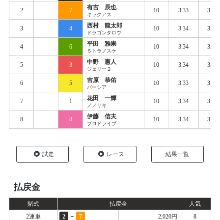
有吉 辰也
2
7
10
3.33
3.40
キックアス
西村 龍太郎
3
4
10
3.34
3.40
ドラゴンタロウ
平田 雅崇
4
6
10
3.34
3.41
Ｓトラノスケ
中野 憲人
5
3
10
3.34
3.41
ジェリー２
吉原 恭佑
6
5
10
3.33
3.43
バーシア
花田 一輝
7
1
10
3.34
3.43
ノノリキ
伊藤 信夫
8
8
10
3.34
3.44
プロドライブ
試走
レース
結果一覧
払戻金
賭式
払戻金
人気
-
2連単
2
7
2,020円
8