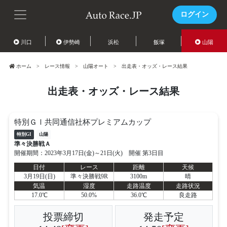
ログイン
川口
伊勢崎
浜松
飯塚
山陽
ホーム
レース情報
山陽オート
出走表・オッズ・レース結果
出走表・オッズ・レース結果
特別ＧⅠ共同通信社杯プレミアムカップ
特別GI
山陽
準々決勝戦Ａ
開催期間：2023年3月17日(金)～21日(火) 開催 第3日目
日付
レース
距離
天候
3月19日(日)
準々決勝戦9R
3100m
晴
気温
湿度
走路温度
走路状況
17.0℃
50.0%
36.0℃
良走路
投票締切
発走予定