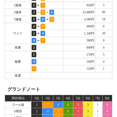
=
2連複
2
7
920円
5
-
-
3連単
2
7
4
23,480円
90
=
=
3連複
2
4
7
4,380円
18
=
2
7
490円
6
=
ワイド
2
4
1,240円
20
=
4
7
580円
9
単勝
2
840円
4
2
170円
5
複勝
4
160円
4
7
120円
1
返還
グランドノート
周回/順位
1位
2位
3位
4位
5位
6位
7位
8位
ゴール線
2
7
4
6
3
5
1
8
6周回
2
4
7
6
3
5
1
8