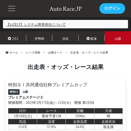
ログイン
【お詫び】システム障害発生について
川口
伊勢崎
浜松
飯塚
山陽
ホーム
レース情報
山陽オート
出走表・オッズ・レース結果
出走表・オッズ・レース結果
特別ＧⅠ共同通信社杯プレミアムカップ
特別GI
山陽
プレミアムステージ２
開催期間：2023年3月17日(金)～21日(火) 開催 第2日目
日付
レース
距離
天候
3月18日(土)
選抜予選12R
3100m
晴
気温
湿度
走路温度
走路状況
15.0℃
57.0%
24.0℃
斑走路