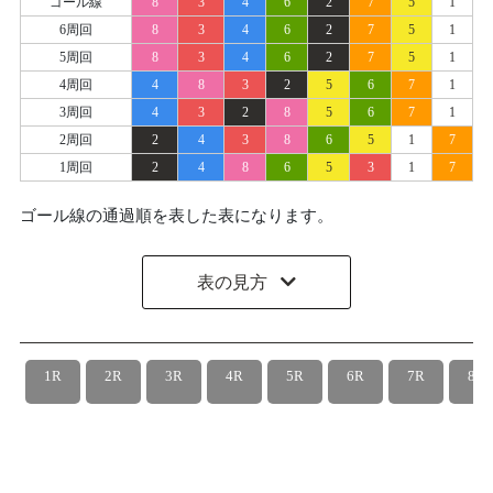
ゴール線
8
3
4
6
2
7
5
1
6周回
8
3
4
6
2
7
5
1
5周回
8
3
4
6
2
7
5
1
4周回
4
8
3
2
5
6
7
1
3周回
4
3
2
8
5
6
7
1
2周回
2
4
3
8
6
5
1
7
1周回
2
4
8
6
5
3
1
7
ゴール線の通過順を表した表になります。
表の見方
1R
2R
3R
4R
5R
6R
7R
8R