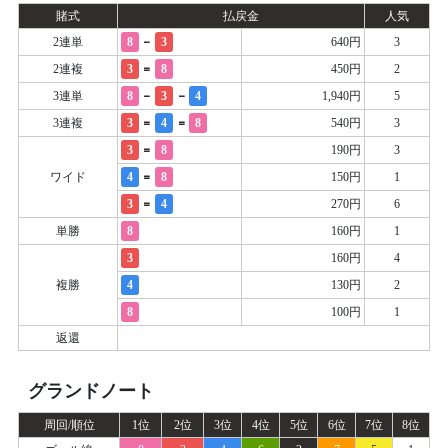
賭式
払戻金
人気
-
2連単
8
3
640円
3
=
2連複
3
8
450円
2
-
-
3連単
8
3
4
1,940円
5
=
=
3連複
3
4
8
540円
3
=
3
8
190円
3
=
ワイド
4
8
150円
1
=
3
4
270円
6
単勝
8
160円
1
3
160円
4
複勝
4
130円
2
8
100円
1
返還
グランドノート
周回/順位
1位
2位
3位
4位
5位
6位
7位
8位