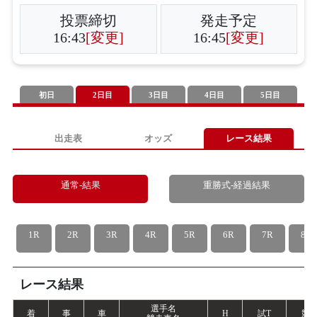
投票締切
発走予定
16:43
[変更]
16:45
[変更]
初日
2日目
3日目
4日目
5日目
出走表
オッズ
レース結果
通常-結果
重勝式-経過結果
1R
2R
3R
4R
5R
6R
7R
8R
レース結果
選手名
着
事
車
H
試
T
競
T