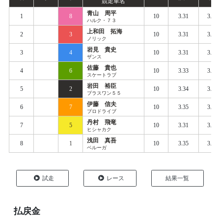
競走車名
青山 周平
1
8
10
3.31
3.39
ハルク・７３
上和田 拓海
2
3
10
3.31
3.39
ノリック
岩見 貴史
3
4
10
3.31
3.40
ザンス
佐藤 貴也
4
6
10
3.33
3.40
スケートラブ
岩田 裕臣
5
2
10
3.34
3.41
プラスワン５５
伊藤 信夫
6
7
10
3.35
3.41
プロドライブ
丹村 飛竜
7
5
10
3.31
3.42
ヒシャカク
浅田 真吾
8
1
10
3.35
3.43
ベルーガ
試走
レース
結果一覧
払戻金