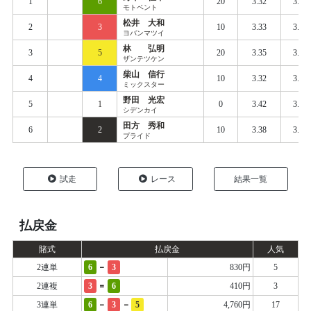
1
6
20
3.32
3.38
モトベント
松井 大和
2
3
10
3.33
3.39
ヨバンマツイ
林 弘明
3
5
20
3.35
3.39
ザンテツケン
柴山 信行
4
4
10
3.32
3.40
ミックスター
野田 光宏
5
1
0
3.42
3.45
シデンカイ
田方 秀和
6
2
10
3.38
3.44
プライド
試走
レース
結果一覧
払戻金
賭式
払戻金
人気
-
2連単
6
3
830円
5
=
2連複
3
6
410円
3
-
-
3連単
6
3
5
4,760円
17