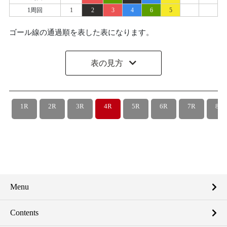
1周回
1
2
3
4
6
5
ゴール線の通過順を表した表になります。
表の見方
1R
2R
3R
4R
5R
6R
7R
8R
Menu
Contents