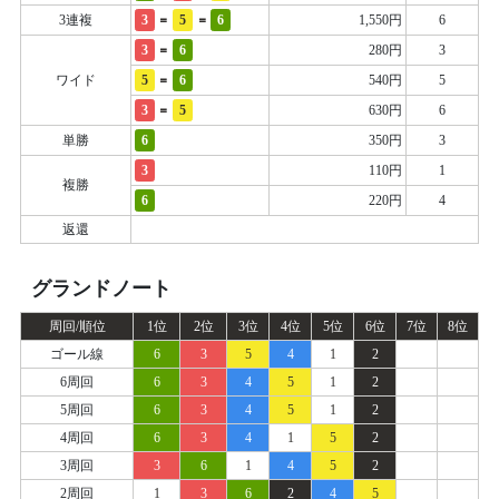
=
=
3連複
3
5
6
1,550円
6
=
3
6
280円
3
=
ワイド
5
6
540円
5
=
3
5
630円
6
単勝
6
350円
3
3
110円
1
複勝
6
220円
4
返還
グランドノート
周回/順位
1位
2位
3位
4位
5位
6位
7位
8位
ゴール線
6
3
5
4
1
2
6周回
6
3
4
5
1
2
5周回
6
3
4
5
1
2
4周回
6
3
4
1
5
2
3周回
3
6
1
4
5
2
2周回
1
3
6
2
4
5