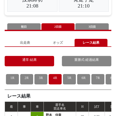
21:08
21:10
初日
2日目
3日目
出走表
オッズ
レース結果
通常-結果
重勝式-経過結果
1R
2R
3R
4R
5R
6R
7R
8R
レース結果
選手名
着
事
車
H
試
T
競
T
競走車名
野本 佳章