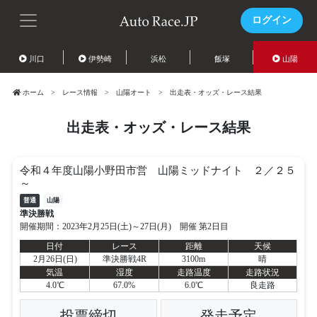
ログイン
川口
伊勢崎
浜松
飯塚
山陽
ホーム
レース情報
山陽オート
出走表・オッズ・レース結果
出走表・オッズ・レース結果
令和４年度山陽小野田市営 山陽ミッドナイト ２／２５
～
普通
山陽
準決勝戦
開催期間：2023年2月25日(土)～27日(月) 開催 第2日目
日付
レース
距離
天候
2月26日(日)
準決勝戦4R
3100m
晴
気温
湿度
走路温度
走路状況
4.0℃
67.0%
6.0℃
良走路
投票締切
発走予定