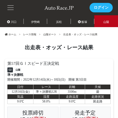
ログイン
川口
伊勢崎
浜松
飯塚
山陽
ホーム
レース情報
山陽オート
出走表・オッズ・レース結果
出走表・オッズ・レース結果
第57回ＧⅠスピード王決定戦
GI
山陽
準々決勝戦
開催期間：2022年12月14日(水)～18日(日) 開催 第3日目
日付
レース
距離
天候
12月16日(金)
準々決勝戦12R
3100m
曇
気温
湿度
走路温度
走路状況
9.0℃
58.0%
9.0℃
斑走路
投票締切
発走予定