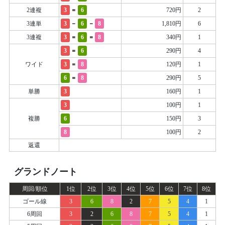
=
2連複
3
6
720円
2
-
-
3連単
3
6
8
1,810円
6
=
=
3連複
3
6
8
340円
1
=
3
6
290円
4
=
ワイド
3
8
120円
1
=
6
8
290円
5
単勝
3
160円
1
3
100円
1
複勝
6
150円
3
8
100円
2
返還
グランドノート
周回/順位
1位
2位
3位
4位
5位
6位
7位
8位
ゴール線
3
6
8
2
7
5
4
1
6周回
3
2
6
8
7
5
4
1