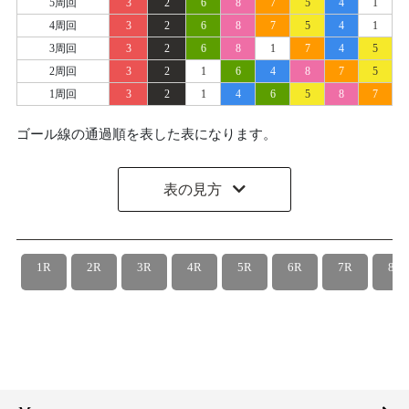
5周回
3
2
6
8
7
5
4
1
4周回
3
2
6
8
7
5
4
1
3周回
3
2
6
8
1
7
4
5
2周回
3
2
1
6
4
8
7
5
1周回
3
2
1
4
6
5
8
7
ゴール線の通過順を表した表になります。
表の見方
1R
2R
3R
4R
5R
6R
7R
8R