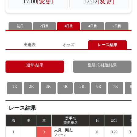
17:00
[変更]
17:02
[変更]
初日
2日目
3日目
4日目
5日目
出走表
オッズ
レース結果
通常-結果
重勝式-経過結果
1R
2R
3R
4R
5R
6R
7R
8R
レース結果
選手名
着
事
車
H
試
T
競
T
競走車名
人見 剛志
1
3
0
3.29
3.35
フォーン