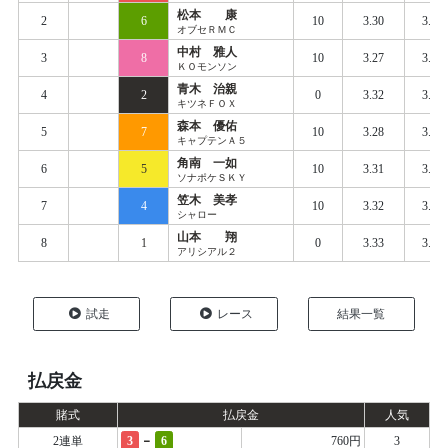
松本 康
2
6
10
3.30
3.36
オブセＲＭＣ
中村 雅人
3
8
10
3.27
3.36
ＫＯモンソン
青木 治親
4
2
0
3.32
3.37
キツネＦＯＸ
森本 優佑
5
7
10
3.28
3.37
キャプテンＡ５
角南 一如
6
5
10
3.31
3.38
ソナポケＳＫＹ
笠木 美孝
7
4
10
3.32
3.39
シャロー
山本 翔
8
1
0
3.33
3.42
アリシアル２
試走
レース
結果一覧
払戻金
賭式
払戻金
人気
-
2連単
3
6
760円
3