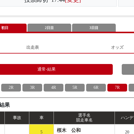
初日
2日目
3日目
出走表
オッズ
通常-結果
2R
3R
4R
5R
6R
7R
結果
選手名
事
故
車
ハンデ
競走車名
桜木 公和
5
20