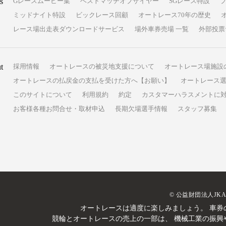
s
Gレースムービー集
ベストマッチオブザイヤー
SGレース特設
ミッドナイト特設
ビックレース回顧
オートレース70年の歴史
レース場出走表ダウンロードサービス
場外車券売場 一覧
外部投票
t
採用情報
オートレースの被災地支援について
オートレース場施設
オートレースの払戻金の支払を受けた方へ【お願い】
オートレース選
このサイトについて
利用規約
約定
カスタマーハラスメントに
お客様各種お問合せ・取材申込
長期欠場選手情報
スタッフ募集
© 公益財団法人JK
オートレースは適度に楽しみましょう。
車券
競輪とオートレースの売上の一部は、
機械工業の振興