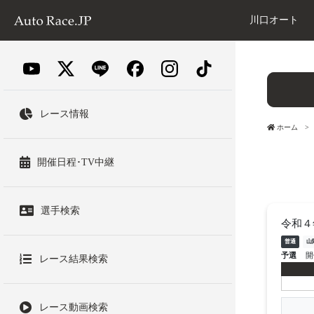
川口オート
レース情報
ホーム
開催日程･TV中継
選手検索
令和４
普通
山
予選
開
レース結果検索
レース動画検索