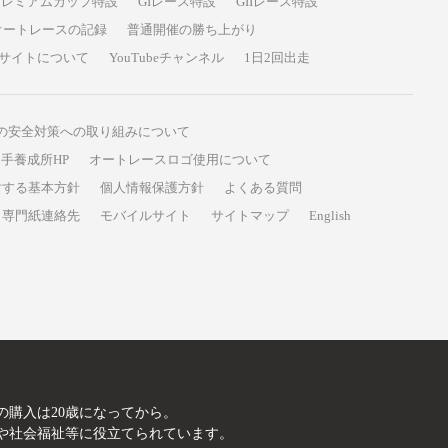
プレミアムカップ特設
GIレース特設
GIIレース特設
オートレースの記録
普通開催の勝ち上がり
サイトについて
YouTubeチャンネル
1日2回出走
の安全対策への取り組みについて
手養成所HP
オートレースロゴ使用について
対する基本方針
個人情報保護方針
よくある質問
専門紙連絡先
モバイルサイト
サイトマップ
English
A
の購入は20歳になってから。
や社会福祉等に役立てられています。