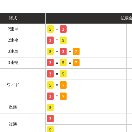
賭式
払戻
-
5
3
2連単
=
3
5
2連複
-
-
5
3
7
3連単
=
=
3
5
7
3連複
=
3
5
=
5
7
ワイド
=
3
7
5
単勝
3
複勝
5