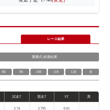
レース結果
重勝式-経過結果
8R
9R
10R
11R
12R
全
試
走
T
競
走
T
ST
異
3.74
3.795
0.01