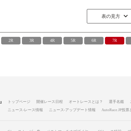
表の見方
2R
3R
4R
5R
6R
7R
u
トップページ
開催レース日程
オートレースとは？
選手名鑑
ニュース-レース情報
ニュース-アップデート情報
AutoRace.J