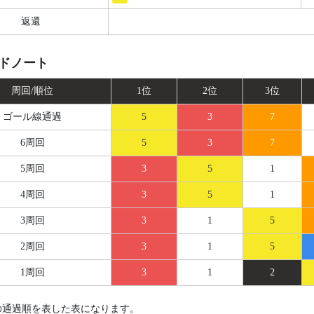
返還
ドノート
周回/順位
1位
2位
3位
ゴール線
通過
5
3
7
6周回
5
3
7
5周回
3
5
1
4周回
3
5
1
3周回
3
1
5
2周回
3
1
5
1周回
3
1
2
の通過順を表した表になります。