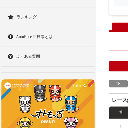
ランキング
AutoRace.JP投票とは
よくある質問
1R
レース
着
1