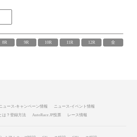
8R
9R
10R
11R
12R
全
ニュース-キャンペーン情報
ニュース-イベント情報
P投票とは？登録方法
AutoRace.JP投票
レース情報