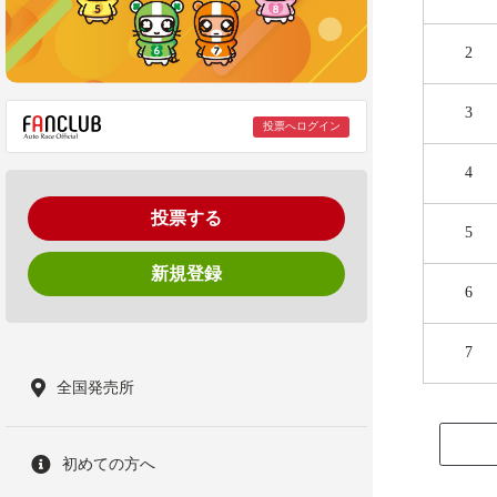
2
3
投票へログイン
4
投票する
5
新規登録
6
7
全国発売所
初めての方へ