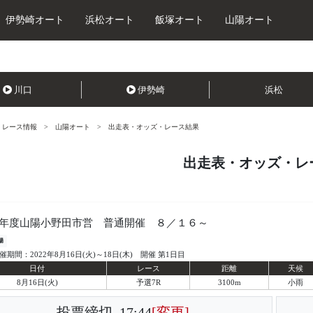
伊勢崎オート
浜松オート
飯塚オート
山陽オート
川口
伊勢崎
浜松
レース情報
山陽オート
出走表・オッズ・レース結果
出走表・オッズ・レ
年度山陽小野田市営 普通開催 ８／１６～
陽
催期間：2022年8月16日(火)～18日(木) 開催 第1日目
日付
レース
距離
天候
8月16日(火)
予選7R
3100m
小雨
投票締切
17:44
[変更]