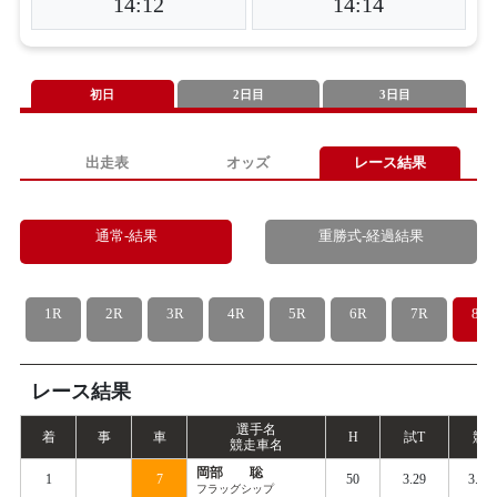
14:12
14:14
初日
2日目
3日目
出走表
オッズ
レース結果
通常-結果
重勝式-経過結果
1R
2R
3R
4R
5R
6R
7R
8R
レース結果
選手名
着
事
車
H
試
T
競
T
競走車名
岡部 聡
1
7
50
3.29
3.40
フラッグシップ