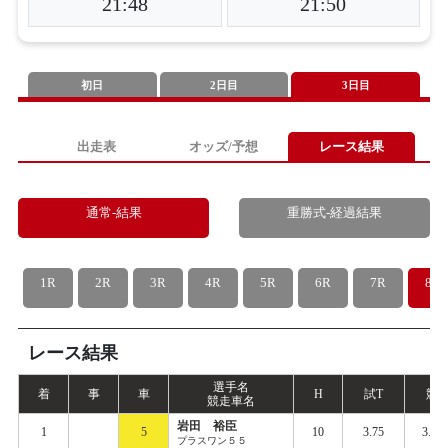
21:48
21:50
初日
2日目
3日目
出走表
オッズ/予想
レース結果
通常-結果
重勝式-経過結果
1R
2R
3R
4R
5R
6R
7R
8R
レース結果
選手名
着
事
車
H
試
T
競
T
競走車名
岩田 裕臣
1
5
10
3.75
3.79
プラスワン５５