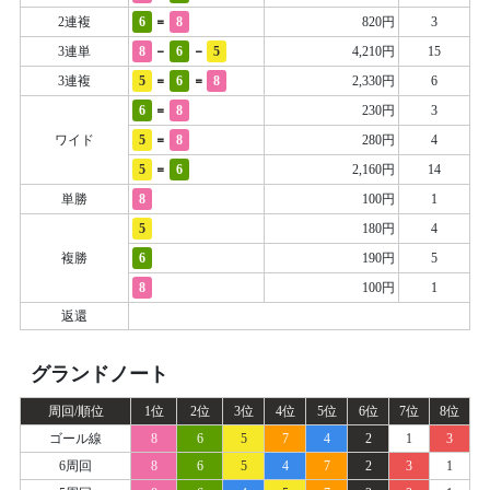
=
2連複
6
8
820円
3
-
-
3連単
8
6
5
4,210円
15
=
=
3連複
5
6
8
2,330円
6
=
6
8
230円
3
=
ワイド
5
8
280円
4
=
5
6
2,160円
14
単勝
8
100円
1
5
180円
4
複勝
6
190円
5
8
100円
1
返還
グランドノート
周回/順位
1位
2位
3位
4位
5位
6位
7位
8位
ゴール線
8
6
5
7
4
2
1
3
6周回
8
6
5
4
7
2
3
1