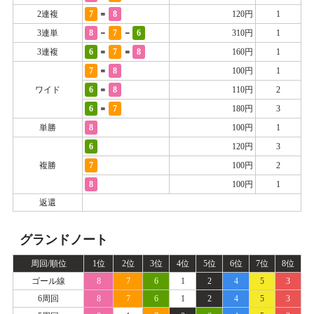
=
2連複
7
8
120円
1
-
-
3連単
8
7
6
310円
1
=
=
3連複
6
7
8
160円
1
=
7
8
100円
1
=
ワイド
6
8
110円
2
=
6
7
180円
3
単勝
8
100円
1
6
120円
3
複勝
7
100円
2
8
100円
1
返還
グランドノート
周回/順位
1位
2位
3位
4位
5位
6位
7位
8位
ゴール線
8
7
6
1
2
4
5
3
6周回
8
7
6
1
2
4
5
3