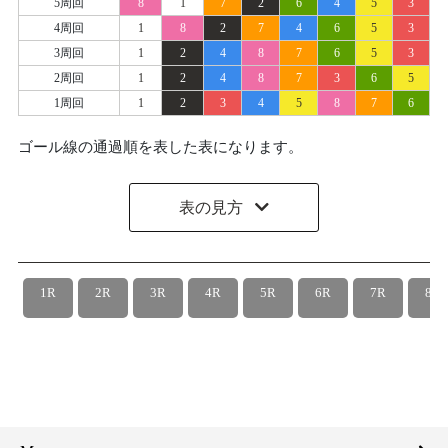
5周回
8
1
7
2
6
4
5
3
4周回
1
8
2
7
4
6
5
3
3周回
1
2
4
8
7
6
5
3
2周回
1
2
4
8
7
3
6
5
1周回
1
2
3
4
5
8
7
6
ゴール線の通過順を表した表になります。
表の見方
1R
2R
3R
4R
5R
6R
7R
8R