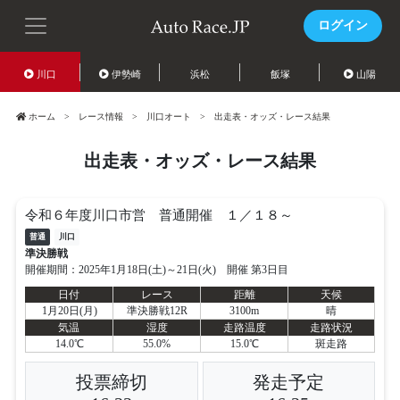
ログイン
川口
伊勢崎
浜松
飯塚
山陽
ホーム
レース情報
川口オート
出走表・オッズ・レース結果
出走表・オッズ・レース結果
令和６年度川口市営 普通開催 １／１８～
普通
川口
準決勝戦
開催期間：2025年1月18日(土)～21日(火) 開催 第3日目
日付
レース
距離
天候
1月20日(月)
準決勝戦12R
3100m
晴
気温
湿度
走路温度
走路状況
14.0℃
55.0%
15.0℃
斑走路
投票締切
発走予定