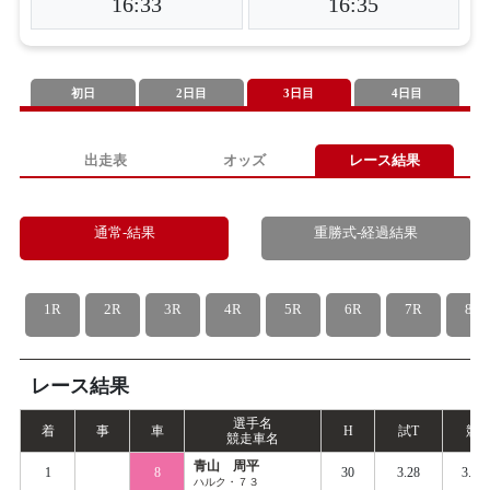
16:33
16:35
初日
2日目
3日目
4日目
出走表
オッズ
レース結果
通常-結果
重勝式-経過結果
1R
2R
3R
4R
5R
6R
7R
8R
レース結果
選手名
着
事
車
H
試
T
競
T
競走車名
青山 周平
1
8
30
3.28
3.35
ハルク・７３