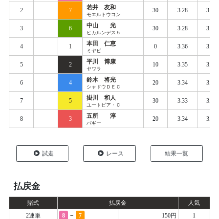
若井 友和
2
7
30
3.28
3.35
モエルトウコン
中山 光
3
6
30
3.28
3.36
ヒカルンデス５
本田 仁恵
4
1
0
3.36
3.40
ミヤビ
平川 博康
5
2
10
3.35
3.39
ヤワラ
鈴木 将光
6
4
20
3.34
3.39
シャドウＤＥＣ
掛川 和人
7
5
30
3.33
3.39
ユートピア・Ｃ
五所 淳
8
3
20
3.34
3.42
バギー
試走
レース
結果一覧
払戻金
賭式
払戻金
人気
-
2連単
8
7
150円
1