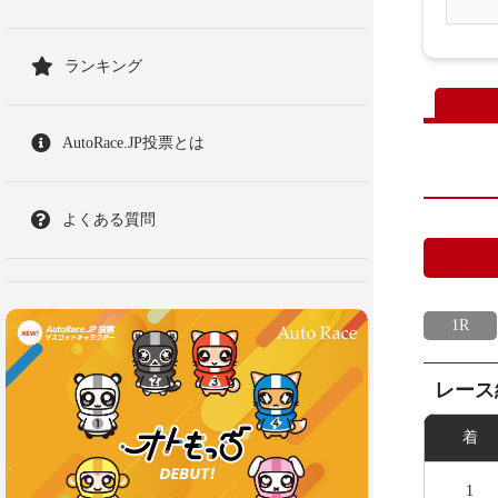
ランキング
AutoRace.JP投票とは
よくある質問
1R
レース
着
1