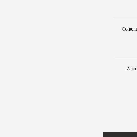
Content
Abou