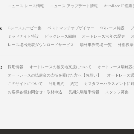
ニュース-レース情報
ニュース-アップデート情報
AutoRace.J
s
Gレースムービー集
ベストマッチオブザイヤー
SGレース特設
ミッドナイト特設
ビックレース回顧
オートレース70年の歴史
レース場出走表ダウンロードサービス
場外車券売場 一覧
外部投票
t
採用情報
オートレースの被災地支援について
オートレース場施設
オートレースの払戻金の支払を受けた方へ【お願い】
オートレース選
このサイトについて
利用規約
約定
カスタマーハラスメントに
お客様各種お問合せ・取材申込
長期欠場選手情報
スタッフ募集