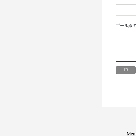
ゴール線
1R
Men