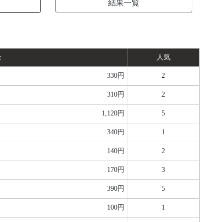
結果一覧
金
人気
330円
2
310円
2
1,120円
5
340円
1
140円
2
170円
3
390円
5
100円
1