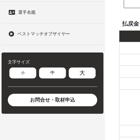
選手名鑑
払戻金
ベストマッチオブザイヤー
文字サイズ
大
中
小
お問合せ・取材申込