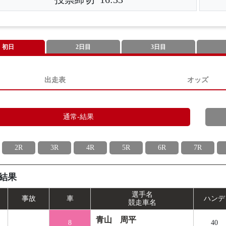
初日
2日目
3日目
出走表
オッズ
通常-結果
2R
3R
4R
5R
6R
7R
結果
選手名
事
故
車
ハンデ
競走車名
青山 周平
8
40