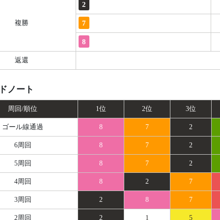
2
7
複勝
8
返還
ドノート
周回/順位
1位
2位
3位
ゴール線
通過
8
7
2
6周回
8
7
2
5周回
8
7
2
4周回
8
2
7
3周回
2
8
7
2周回
2
1
5