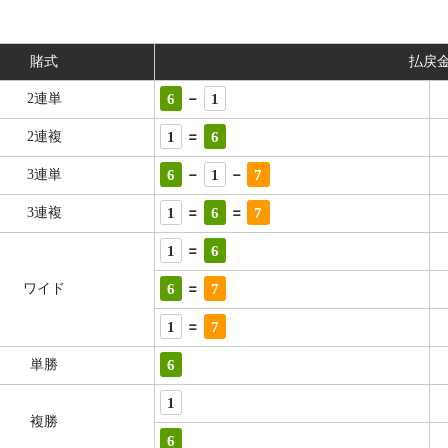
賭式
払戻
-
6
1
2連単
=
1
6
2連複
-
-
6
1
7
3連単
=
=
1
6
7
3連複
=
1
6
=
6
7
ワイド
=
1
7
6
単勝
1
複勝
6