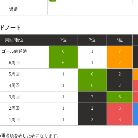
返還
ドノート
周回/順位
1位
2位
3位
ゴール線
通過
6
1
7
6周回
6
1
7
5周回
1
6
2
4周回
1
6
2
3周回
1
2
6
2周回
1
2
3
1周回
1
2
3
の通過順を表した表になります。