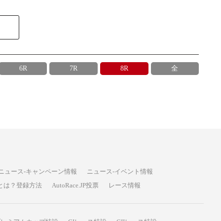
6R
7R
8R
全
ニュース-キャンペーン情報
ニュース-イベント情報
P投票とは？登録方法
AutoRace.JP投票
レース情報