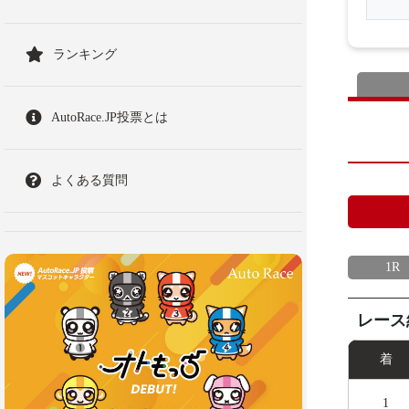
ランキング
AutoRace.JP投票とは
よくある質問
1R
レース
着
1