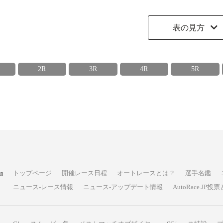
表の見方
2R
3R
4R
5R
u
トップページ
開催レース日程
オートレースとは？
選手名鑑
ニュース-レース情報
ニュース-アップデート情報
AutoRace.J