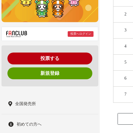
2
3
投票へログイン
4
投票する
5
新規登録
6
7
全国発売所
初めての方へ