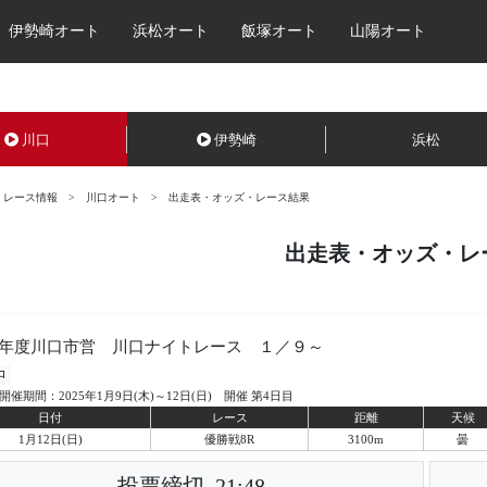
伊勢崎オート
浜松オート
飯塚オート
山陽オート
川口
伊勢崎
浜松
レース情報
川口オート
出走表・オッズ・レース結果
出走表・オッズ・レ
年度川口市営 川口ナイトレース １／９～
口
開催期間：2025年1月9日(木)～12日(日) 開催 第4日目
日付
レース
距離
天候
1月12日(日)
優勝戦8R
3100m
曇
投票締切
21:48