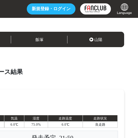
新規登録・
ログイン
飯塚
山陽
ース結果
気温
湿度
走路温度
走路状況
6.0℃
75.0%
6.0℃
良走路
発走予定
21:50