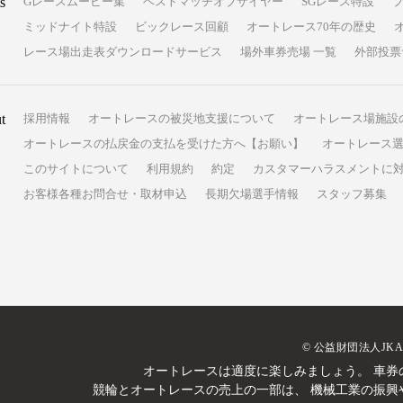
s
Gレースムービー集
ベストマッチオブザイヤー
SGレース特設
ミッドナイト特設
ビックレース回顧
オートレース70年の歴史
レース場出走表ダウンロードサービス
場外車券売場 一覧
外部投票
t
採用情報
オートレースの被災地支援について
オートレース場施設
オートレースの払戻金の支払を受けた方へ【お願い】
オートレース選
このサイトについて
利用規約
約定
カスタマーハラスメントに
お客様各種お問合せ・取材申込
長期欠場選手情報
スタッフ募集
© 公益財団法人JK
オートレースは適度に楽しみましょう。
車券
競輪とオートレースの売上の一部は、
機械工業の振興