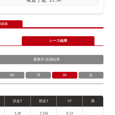
4日目
レース結果
重勝式-経過結果
6R
7R
8R
全
試
走
T
競
走
T
ST
異
3.28
3.334
0.23