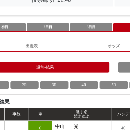
初日
2日目
3日目
出走表
オッズ
通常-結果
2R
3R
4R
5R
結果
選手名
事
故
車
ハンデ
競走車名
中山 光
6
40