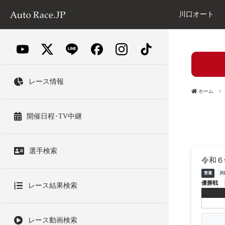
川口オート
レース情報
ホーム
開催日程･TV中継
選手検索
令和６
普通
川
優勝戦
レース結果検索
レース動画検索