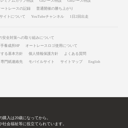
プレミアムカップ特設
GIレース特設
GIIレース特設
オートレースの記録
普通開催の勝ち上がり
サイトについて
YouTubeチャンネル
1日2回出走
の安全対策への取り組みについて
手養成所HP
オートレースロゴ使用について
対する基本方針
個人情報保護方針
よくある質問
専門紙連絡先
モバイルサイト
サイトマップ
English
A
の購入は20歳になってから。
や社会福祉等に役立てられています。