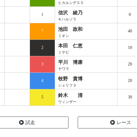
ヒカルンデス５
信沢 綾乃
1
0
Ｋハルソラ
池田 政和
7
40
ミオン
本田 仁恵
2
10
ミヤビ
平川 博康
3
20
ヤワラ
牧野 貴博
4
20
シェリフ３
鈴木 清
5
30
ウィンザー
試走
レース