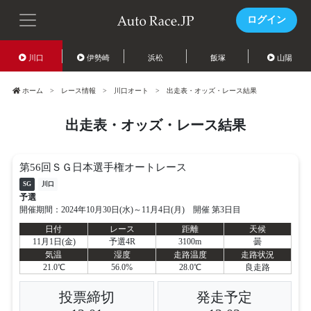
ログイン
川口
伊勢崎
浜松
飯塚
山陽
ホーム
レース情報
川口オート
出走表・オッズ・レース結果
出走表・オッズ・レース結果
第56回ＳＧ日本選手権オートレース
SG
川口
予選
開催期間：2024年10月30日(水)～11月4日(月) 開催 第3日目
日付
レース
距離
天候
11月1日(金)
予選4R
3100m
曇
気温
湿度
走路温度
走路状況
21.0℃
56.0%
28.0℃
良走路
投票締切
発走予定