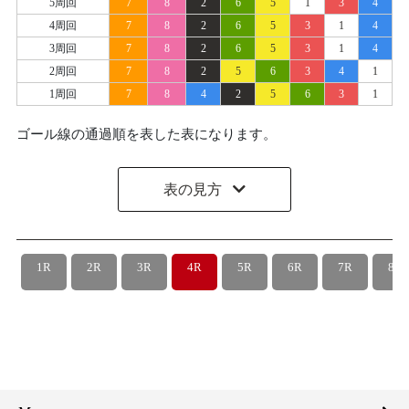
5周回
7
8
2
6
5
1
3
4
4周回
7
8
2
6
5
3
1
4
3周回
7
8
2
6
5
3
1
4
2周回
7
8
2
5
6
3
4
1
1周回
7
8
4
2
5
6
3
1
ゴール線の通過順を表した表になります。
表の見方
1R
2R
3R
4R
5R
6R
7R
8R