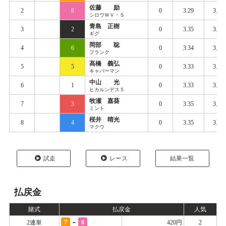
佐藤 励
2
8
0
3.29
3.38
シロウＷＶ・Ｓ
青島 正樹
3
2
0
3.35
3.39
ギグ
岡部 聡
4
6
0
3.34
3.41
フランク
高橋 義弘
5
5
0
3.33
3.41
キャバーマン
中山 光
6
1
0
3.33
3.41
ヒカルンデス５
牧瀬 嘉葵
7
3
0
3.35
3.42
ミント
桜井 晴光
8
4
0
3.35
3.45
マクウ
試走
レース
結果一覧
払戻金
賭式
払戻金
人気
-
2連単
7
8
420円
2