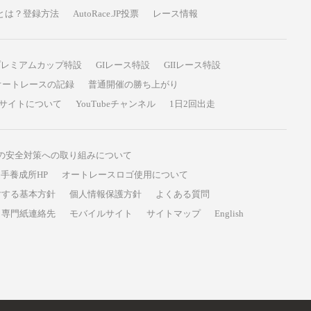
P投票とは？登録方法
AutoRace.JP投票
レース情報
プレミアムカップ特設
GIレース特設
GIIレース特設
オートレースの記録
普通開催の勝ち上がり
サイトについて
YouTubeチャンネル
1日2回出走
の安全対策への取り組みについて
手養成所HP
オートレースロゴ使用について
対する基本方針
個人情報保護方針
よくある質問
専門紙連絡先
モバイルサイト
サイトマップ
English