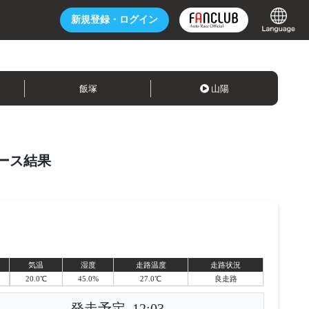
新規登録・
ログイン
飯塚
山陽
ース結果
気温
湿度
走路温度
走路状況
20.0℃
45.0%
27.0℃
良走路
発走予定
12:03