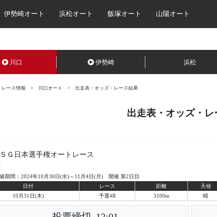
伊勢崎オート
浜松オート
飯塚オート
山陽オート
川口
伊勢崎
浜松
レース情報
川口オート
出走表・オッズ・レース結果
出走表・オッズ・レ
回ＳＧ日本選手権オートレース
催期間：2024年10月30日(水)～11月4日(月) 開催 第2日目
日付
レース
距離
天候
10月31日(木)
予選4R
3100m
晴
投票締切
12:01