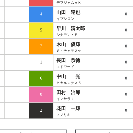
デフジャムＡＫ
山田 達也
4
0
イプシロン
早川 清太郎
5
0
シナモン・Ｆ
木山 優輝
7
0
Ｓ・チャモスケ
長田 恭徳
1
0
エドワード
中山 光
6
0
ヒカルンデス５
田村 治郎
8
0
イマサラＪ
花田 一輝
2
0
ノノリキ