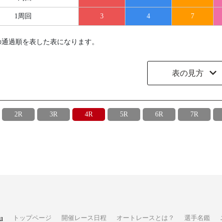
1周回
3
4
7
の通過順を表した表になります。
表の見方
2R
3R
4R
5R
6R
7R
u
トップページ
開催レース日程
オートレースとは？
選手名鑑