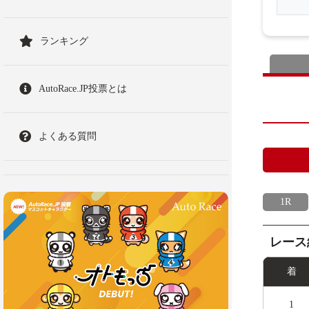
ランキング
AutoRace.JP投票とは
よくある質問
1R
レース
着
1