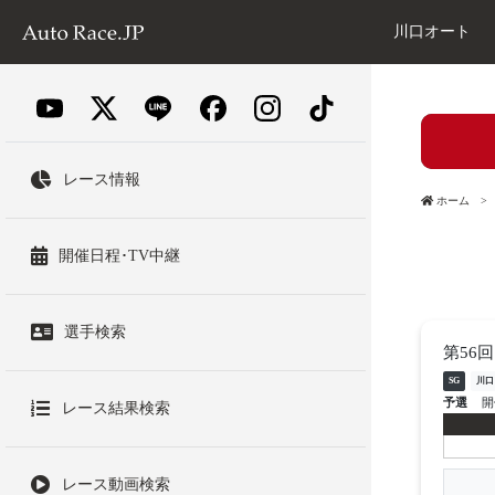
川口オート
レース情報
ホーム
開催日程･TV中継
選手検索
第56
SG
川口
予選
開
レース結果検索
レース動画検索