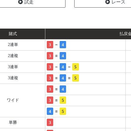
試走
レース
賭式
払戻
-
3
4
2連単
=
3
4
2連複
-
-
3
4
5
3連単
=
=
3
4
5
3連複
=
3
4
=
3
5
ワイド
=
4
5
3
単勝