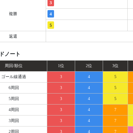
3
4
複勝
5
返還
ドノート
周回/順位
1位
2位
3位
ゴール線
通過
3
4
5
6周回
3
4
5
5周回
3
4
5
4周回
3
4
7
3周回
3
4
7
2周回
3
4
7