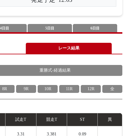
4日目
5日目
6日目
レース結果
重勝式-経過結果
8R
9R
10R
11R
12R
全
試
走
T
競
走
T
ST
異
3.31
3.381
0.09