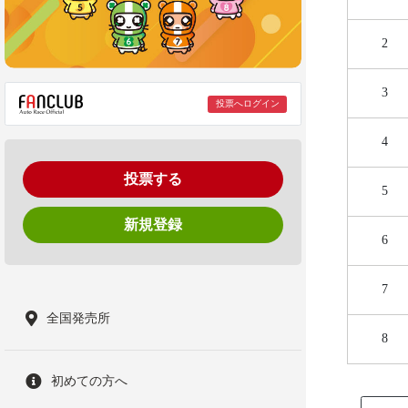
2
3
投票へログイン
4
投票する
5
新規登録
6
7
全国発売所
8
初めての方へ