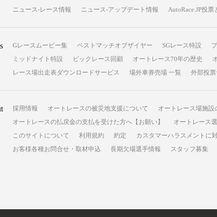
ニュース-レース情報
ニュース-アップデート情報
AutoRace.J
s
Gレースムービー集
ベストマッチオブザイヤー
SGレース特設
ミッドナイト特設
ビックレース回顧
オートレース70年の歴史
レース場出走表ダウンロードサービス
場外車券売場 一覧
外部投票
t
採用情報
オートレースの被災地支援について
オートレース場施設
オートレースの払戻金の支払を受けた方へ【お願い】
オートレース選
このサイトについて
利用規約
約定
カスタマーハラスメントに
お客様各種お問合せ・取材申込
長期欠場選手情報
スタッフ募集