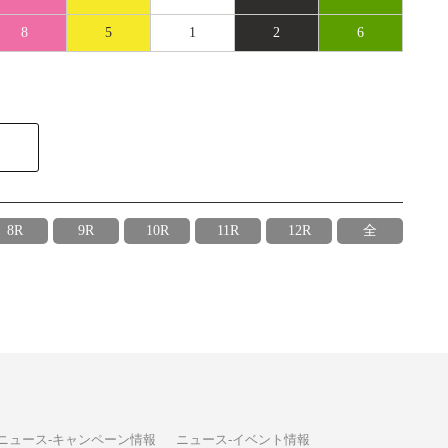
8
5
1
2
6
8R
9R
10R
11R
12R
全
ニュース-キャンペーン情報
ニュース-イベント情報