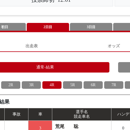
初日
2日目
3日目
出走表
オッズ
通常-結果
2R
3R
4R
5R
6R
7R
結果
選手名
事
故
車
ハンデ
競走車名
荒尾 聡
3
0