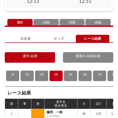
12:13
12:15
初日
2日目
3日目
4日目
出走表
オッズ
レース結果
通常-結果
重勝式-経過結果
1R
2R
3R
4R
5R
6R
7R
8R
レース結果
選手名
着
事
車
H
試
T
競
T
競走車名
藤岡 一樹
1
7
50
3.35
3.42
シャウラＫ