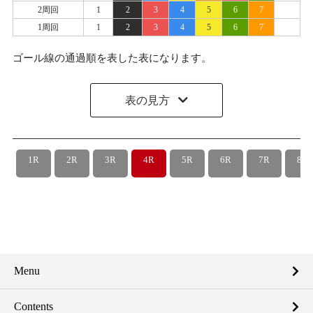
2周回
1
2
3
4
5
6
7
1周回
1
2
3
4
5
6
7
ゴール線の通過順を表した表になります。
表の見方
1R
2R
3R
4R
5R
6R
7R
8R
Menu
Contents