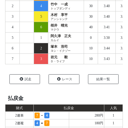
竹中 一成
2
4
30
3.40
3.46
トップダンディ
木村 享平
3
5
30
3.40
3.47
アンシャンテ
桜井 晴光
4
6
40
3.41
3.48
マクウ
阿久津 正夫
5
1
0
3.50
3.52
カムイ
塚本 浩司
6
2
10
3.44
3.52
ヨシ・イクゾー
岩元 毅
7
3
10
3.43
3.53
Ｄ・ライフ
試走
レース
結果一覧
払戻金
賭式
払戻金
人気
-
2連単
7
4
280円
1
=
2連複
4
7
180円
1