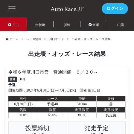
ログイン
川口
伊勢崎
浜松
飯塚
山陽
ホーム
レース情報
川口オート
出走表・オッズ・レース結果
出走表・オッズ・レース結果
令和６年度川口市営 普通開催 ６／３０～
普通
川口
予選
開催期間：2024年6月30日(日)～7月3日(水) 開催 第1日目
日付
レース
距離
天候
6月30日(日)
予選4R
3100m
曇
気温
湿度
走路温度
走路状況
30.0℃
65.0%
39.0℃
良走路
投票締切
発走予定