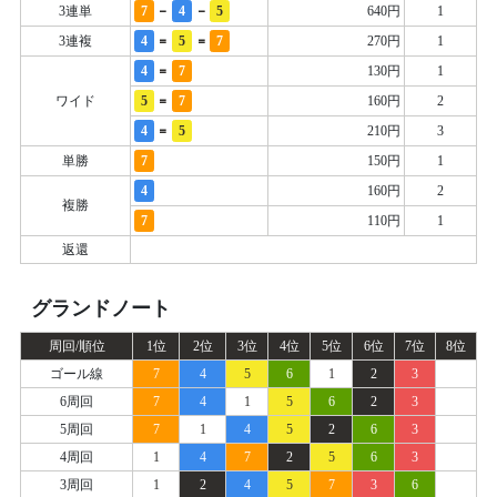
-
-
3連単
7
4
5
640円
1
=
=
3連複
4
5
7
270円
1
=
4
7
130円
1
=
ワイド
5
7
160円
2
=
4
5
210円
3
単勝
7
150円
1
4
160円
2
複勝
7
110円
1
返還
グランドノート
周回/順位
1位
2位
3位
4位
5位
6位
7位
8位
ゴール線
7
4
5
6
1
2
3
6周回
7
4
1
5
6
2
3
5周回
7
1
4
5
2
6
3
4周回
1
4
7
2
5
6
3
3周回
1
2
4
5
7
3
6